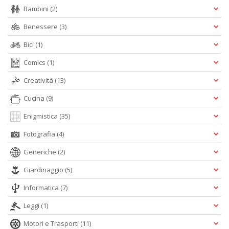
Bambini
(2)
M
H
Benessere
(3)
K
2
Bici
(1)
n
+
Comics
(1)
D
Creatività
(13)
Cucina
(9)
Enigmistica
(35)
S
Fotografia
(4)
Pi
M
Generiche
(2)
al
u
Giardinaggio
(5)
n
+
Informatica
(7)
D
Leggi
(1)
Motori e Trasporti
(11)