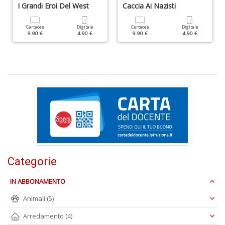
I Grandi Eroi Del West
Caccia Ai Nazisti
+
D
Cartacea
Digitale
Cartacea
Digitale
9.90 €
4.90 €
9.90 €
4.90 €
N
I
L
C
M
n
+
D
Categorie
IN ABBONAMENTO
Animali
(5)
Arredamento
(4)
M