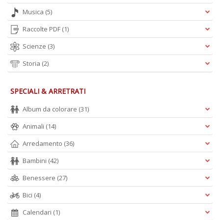
Musica
(5)
E
Raccolte PDF
(1)
S
S
Scienze
(3)
n
+
Storia
(2)
D
SPECIALI & ARRETRATI
Album da colorare
(31)
Animali
(14)
Arredamento
(36)
A
L
Bambini
(42)
O
Benessere
(27)
C
n
Bici
(4)
Calendari
(1)