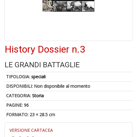
A
a
a
Cr
History Dossier n.3
e
C
LE GRANDI BATTAGLIE
TIPOLOGIA:
speciali
DISPONIBILI:
Non disponibile al momento
5
CATEGORIA:
Storia
n
in
PAGINE: 96
di
FORMATO: 23 × 28.5 cm
VERSIONE CARTACEA