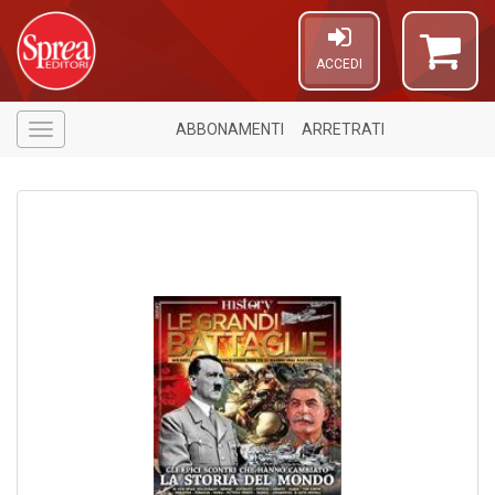
ACCEDI
ABBONAMENTI
ARRETRATI
Menù
5
n
in
di