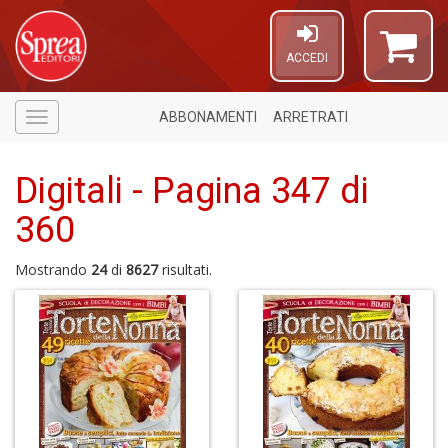
ACCEDI
ABBONAMENTI
ARRETRATI
Menù
Digitali - Pagina 347 di
360
Mostrando
24
di
8627
risultati.
U
a
di
a
G
A