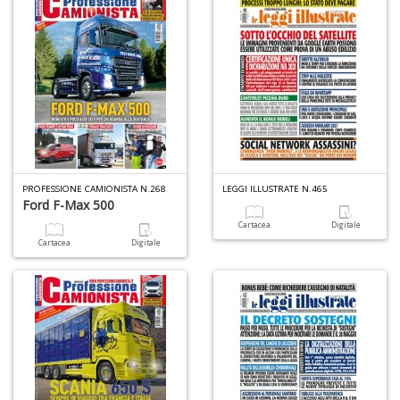
R
n
+
D
Il
C
PROFESSIONE CAMIONISTA N.268
LEGGI ILLUSTRATE N.465
n
Ford F-Max 500
+
Cartacea
Digitale
D
Cartacea
Digitale
A
L