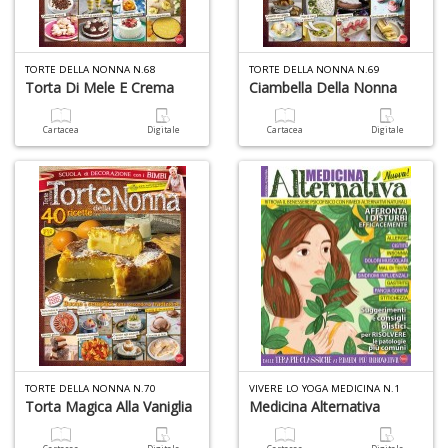
TORTE DELLA NONNA N.68
TORTE DELLA NONNA N.69
Torta Di Mele E Crema
Ciambella Della Nonna
Cartacea
Digitale
Cartacea
Digitale
6
f
+
di
in
r
TORTE DELLA NONNA N.70
VIVERE LO YOGA MEDICINA N.1
Torta Magica Alla Vaniglia
Medicina Alternativa
A
a