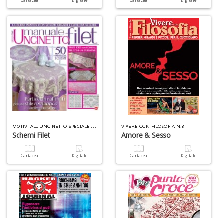
Cartacea
Digitale
Cartacea
Digitale
a
Cr
e
C
T
m
M
OTIVI ALL UNCINETTO SPECIALE N.2
VIVERE CON FILOSOFIA N.3
M
Schemi Filet
Amore & Sesso
di
c
Cartacea
Digitale
Cartacea
Digitale
n
+
D