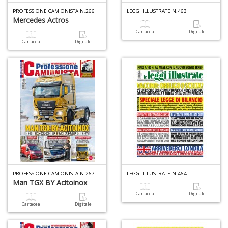
S
PROFESSIONE CAMIONISTA N.266
LEGGI ILLUSTRATE N.463
n
Mercedes Actros
+
Cartacea
Digitale
D
Cartacea
Digitale
C
&
C
n
+
D
PROFESSIONE CAMIONISTA N.267
LEGGI ILLUSTRATE N.464
Man TGX BY Acitoinox
Cartacea
Digitale
Cartacea
Digitale
In