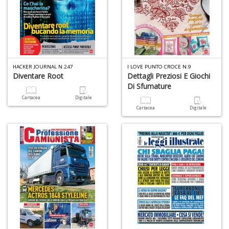
T
s
T
d
N
S
HACKER JOURNAL N.247
I LOVE PUNTO CROCE N.9
n
Diventare Root
Dettagli Preziosi E Giochi
+
Di Sfumature
D
Cartacea
Digitale
Cartacea
Digitale
G
S
di
R
e
R
C
la
S