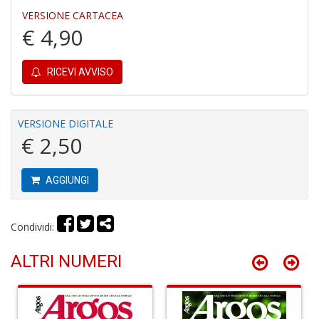
VERSIONE CARTACEA
€ 4,90
Fi
I
L
RICEVI AVVISO
P
C
S
n
VERSIONE DIGITALE
+
€ 2,50
D
AGGIUNGI
Fi
Condividi:
U
L
ALTRI NUMERI
U
di
G
S
n