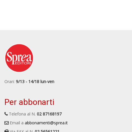
Orari:
9/13 - 14/18 lun-ven
Per abbonarti
Telefona al N.
02 87168197
Email a
abbonamenti@sprea.it
Via FAX al N.
02 56561221