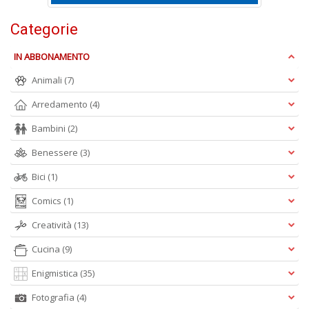
Categorie
F
W
IN ABBONAMENTO
G
n
Animali
(7)
+
D
Arredamento
(4)
Bambini
(2)
Benessere
(3)
Bici
(1)
Comics
(1)
A
Creatività
(13)
L
O
Cucina
(9)
C
n
Enigmistica
(35)
Fotografia
(4)