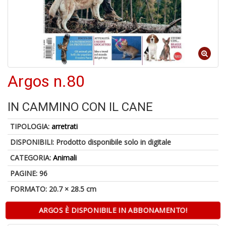
1
n
in
Argos n.80
di
IN CAMMINO CON IL CANE
TIPOLOGIA:
arretrati
6
DISPONIBILI:
Prodotto disponibile solo in digitale
n
CATEGORIA:
Animali
in
di
PAGINE: 96
FORMATO: 20.7 × 28.5 cm
ARGOS È DISPONIBILE IN ABBONAMENTO!