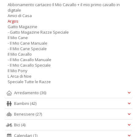
Abbonamento cartaceo Il Mio Cavallo + il mio primo cavallo in
digitale
Amici di Casa
Argos
Gatto Magazine
- Gatto Magazine Razze Speciale
Il Mio Cane
- Il Mio Cane Manuale
- Il Mio Cane Speciale
Il Mio Cavallo
- Il Mio Cavallo Manuale
- Il Mio Cavallo Speciale
Il Mio Pony
L Arca di Noe
Speciale Tutte le Razze
Arredamento
(36)
Bambini
(42)
Benessere
(27)
Bici
(4)
Calendari
(1)