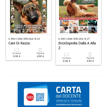
Fa
C
n
+
IL MIO CANE SPECIALE N.23
IL MIO CANE SPECIALE N.27
D
Cani Di Razza
Enciclopedia Dalla A Alla
Z
Cartacea
Digitale
9.90 €
4.90 €
Cartacea
Digitale
9.90 €
4.90 €
C
&
C
n
+
D