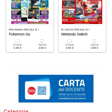
n
+
D
PIKA MANIA SPECIALE N.1
PC GIOCHI SPECIALE N.1
Pokemon Go
Nintendo Switch
Cr
Cartacea
Digitale
Cartacea
Digitale
&
6.90 €
4.90 €
9.90 €
4.90 €
V
n
+
D
S
S
n
+
Categorie
D