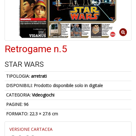
A
a
R
Retrogame n.5
STAR WARS
TIPOLOGIA:
arretrati
4
n
DISPONIBILI:
Prodotto disponibile solo in digitale
in
di
CATEGORIA:
Videogiochi
PAGINE: 96
FORMATO: 22.3 × 27.6 cm
VERSIONE CARTACEA