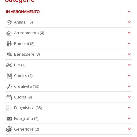
IN ABBONAMENTO
Animali
(5)
Arredamento
(4)
Bambini
(2)
A
Benessere
(3)
L
O
Bici
(1)
C
n
Comics
(1)
Creatività
(13)
Cucina
(9)
Enigmistica
(35)
Fotografia
(4)
Generiche
(2)