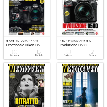
+
D
D
t
NIKON PHOTOGRAPHY N.48
NIKON PHOTOGRAPHY N.49
al
Eccezionale Nikon D5
Rivoluzione D500
c
D
b
Cartacea
Digitale
Cartacea
Digitale
e
s
S
n
+
D