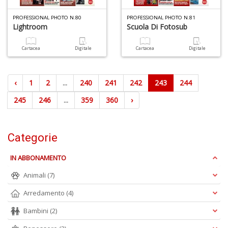
PROFESSIONAL PHOTO N.80
PROFESSIONAL PHOTO N.81
Lightroom
Scuola Di Fotosub
Cartacea
Digitale
Cartacea
Digitale
‹
1
2
...
240
241
242
243
244
245
246
...
359
360
›
Categorie
IN ABBONAMENTO
Animali
(7)
Arredamento
(4)
Bambini
(2)