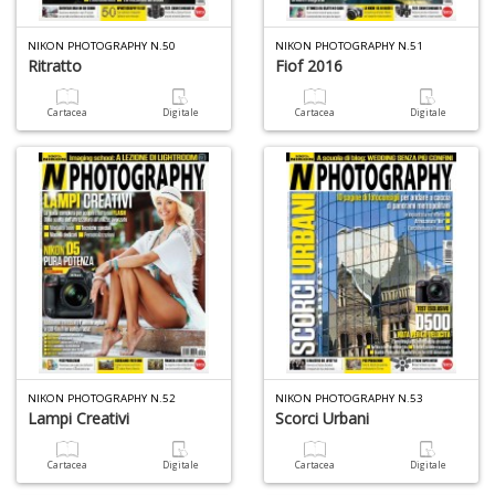
NIKON PHOTOGRAPHY N.50
NIKON PHOTOGRAPHY N.51
Ritratto
Fiof 2016
S
e
i
Cartacea
Digitale
Cartacea
Digitale
tr
ti
A
C
n
+
D
D
Q
NIKON PHOTOGRAPHY N.52
NIKON PHOTOGRAPHY N.53
n
Lampi Creativi
Scorci Urbani
+
D
Cartacea
Digitale
Cartacea
Digitale