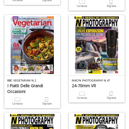
Cartacea
Digitale
Cartacea
Digitale
C
P
M
a
P
C
S
n
+
D
BBC VEGETARIAN N.2
NIKON PHOTOGRAPHY N.47
I Piatti Delle Grandi
24-70mm VR
Occasioni
U
Cartacea
Digitale
M
Cartacea
Digitale
di
F
Ar
n