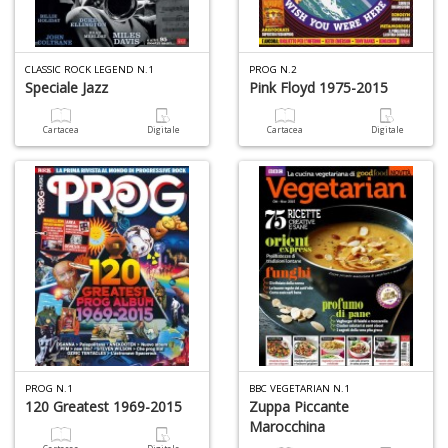
1
CLASSIC ROCK LEGEND N.1
PROG N.2
f
Speciale Jazz
Pink Floyd 1975-2015
Cartacea
Digitale
Cartacea
Digitale
6
f
+
di
in
r
PROG N.1
BBC VEGETARIAN N.1
120 Greatest 1969-2015
Zuppa Piccante
Marocchina