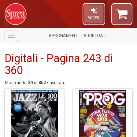
ACCEDI
ABBONAMENTI
ARRETRATI
Menù
Digitali - Pagina 243 di
360
Mostrando
24
di
8627
risultati.
4
f
+
v
di
g