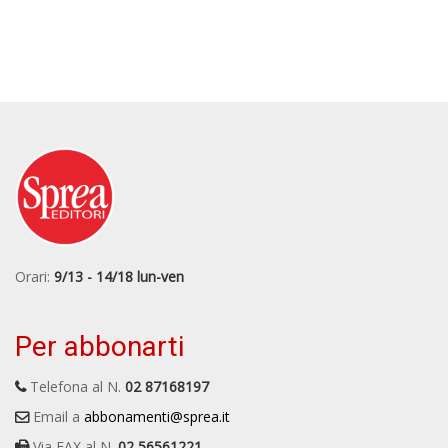
Orari:
9/13 - 14/18 lun-ven
Per abbonarti
Telefona al N.
02 87168197
Email a
abbonamenti@sprea.it
Via FAX al N.
02 56561221