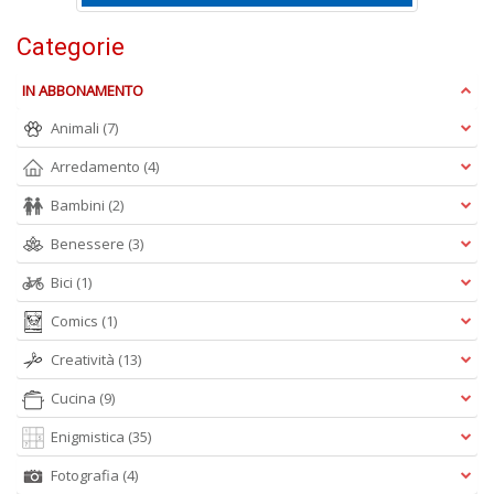
D
Categorie
IN ABBONAMENTO
Animali
(7)
Fa
C
Arredamento
(4)
M
n
Bambini
(2)
+
D
Benessere
(3)
Bici
(1)
Comics
(1)
Creatività
(13)
Cucina
(9)
A
Enigmistica
(35)
L
O
Fotografia
(4)
C