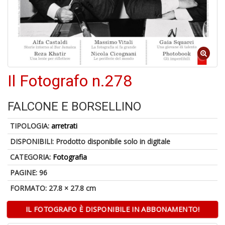
A
di
Il
m
Il Fotografo n.278
C
FALCONE E BORSELLINO
TIPOLOGIA:
arretrati
DISPONIBILI:
Prodotto disponibile solo in digitale
CATEGORIA:
Fotografia
6
PAGINE: 96
f
+
FORMATO: 27.8 × 27.8 cm
di
in
IL FOTOGRAFO È DISPONIBILE IN ABBONAMENTO!
r