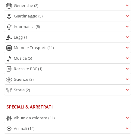
n
Generiche
(2)
Giardinaggio
(5)
Informatica
(8)
Leggi
(1)
Motori e Trasporti
(11)
Musica
(5)
Raccolte PDF
(1)
Scienze
(3)
Storia
(2)
SPECIALI & ARRETRATI
Album da colorare
(31)
Animali
(14)