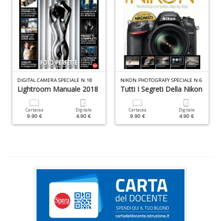
C
L
Il
F
DIGITAL CAMERA SPECIALE N.18
NIKON PHOTOGRAFY SPECIALE N.6
n
Lightroom Manuale 2018
Tutti I Segreti Della Nikon
+
D
Cartacea
Digitale
Cartacea
Digitale
9.90 €
4.90 €
9.90 €
4.90 €
S
T
B
T
G
n
+