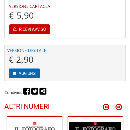
VERSIONE CARTACEA
€ 5,90
RICEVI AVVISO
R
M
VERSIONE DIGITALE
2
€ 2,90
Di
C
S
AGGIUNGI
n
+
D
Condividi:
ALTRI NUMERI
3
g
s
fi