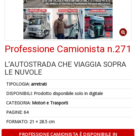
S
p
u
a
-
C
Professione Camionista n.271
L'AUTOSTRADA CHE VIAGGIA SOPRA
LE NUVOLE
TIPOLOGIA:
arretrati
A
DISPONIBILI:
Prodotto disponibile solo in digitale
a
p
CATEGORIA:
Motori e Trasporti
S
PAGINE: 64
i
FORMATO: 21 × 28.5 cm
PROFESSIONE CAMIONISTA È DISPONIBILE IN