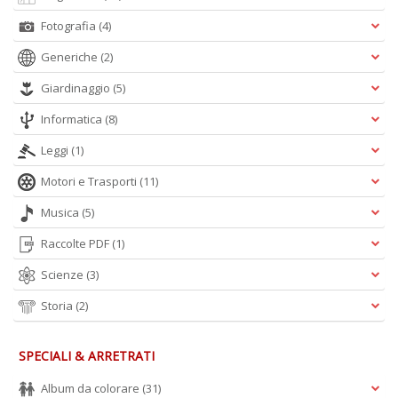
Fotografia
(4)
A
L
Generiche
(2)
O
Giardinaggio
(5)
C
n
Informatica
(8)
Leggi
(1)
Motori e Trasporti
(11)
Musica
(5)
Raccolte PDF
(1)
Scienze
(3)
Storia
(2)
SPECIALI & ARRETRATI
Album da colorare
(31)