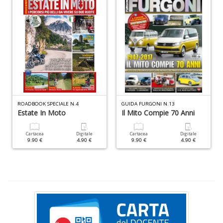
S
&
C
n
+
D
ROADBOOK SPECIALE N.4
GUIDA FURGONI N.13
Estate In Moto
Il Mito Compie 70 Anni
Cartacea
Digitale
Cartacea
Digitale
9.90 €
4.90 €
9.90 €
4.90 €
A
p
le
e
T
N
n
+