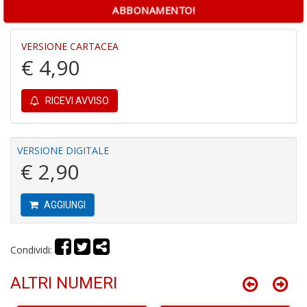
ABBONAMENTO!
VERSIONE CARTACEA
L
€ 4,90
o
L
G
RICEVI AVVISO
V
S
n
+
VERSIONE DIGITALE
D
€ 2,90
AGGIUNGI
R
Condividi:
p
2
Il
ALTRI NUMERI
M
C