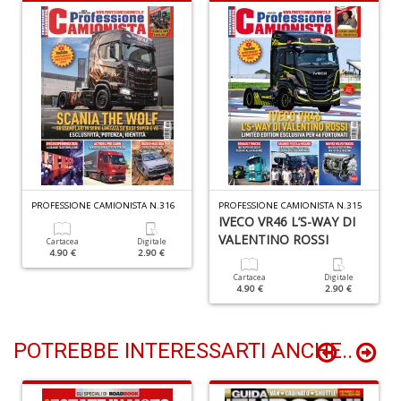
I
R
p
n
+
D
S
PROFESSIONE CAMIONISTA N.316
PROFESSIONE CAMIONISTA N.315
d
IVECO VR46 L’S-WAY DI
G
VALENTINO ROSSI
Cartacea
Digitale
A
4.90 €
2.90 €
C
Cartacea
Digitale
S
4.90 €
2.90 €
n
+
D
POTREBBE INTERESSARTI ANCHE..