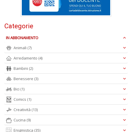
D
Categorie
S
IN ABBONAMENTO
ag
s
Animali
(7)
di
i
Arredamento
(4)
Il
M
Bambini
(2)
C
I
Benessere
(3)
n
Bici
(1)
+
D
Comics
(1)
Creatività
(13)
Cucina
(9)
Enigmistica
(35)