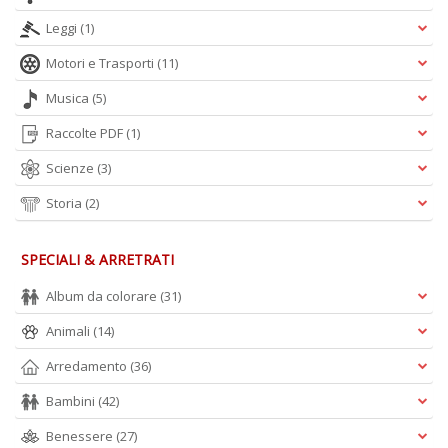
P
P
Leggi
(1)
C
Motori e Trasporti
(11)
n
+
Musica
(5)
D
Raccolte PDF
(1)
Scienze
(3)
Storia
(2)
Il
M
O
SPECIALI & ARRETRATI
P
Il
Album da colorare
(31)
M
O
Animali
(14)
P
Arredamento
(36)
n
+
Bambini
(42)
D
Benessere
(27)