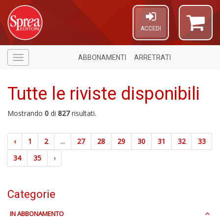
ACCEDI
ABBONAMENTI
ARRETRATI
Menù
Tutte le riviste disponibili
Mostrando
0
di
827
risultati.
‹
1
2
...
27
28
29
30
31
32
33
1
n
34
35
›
in
di
Categorie
IN ABBONAMENTO