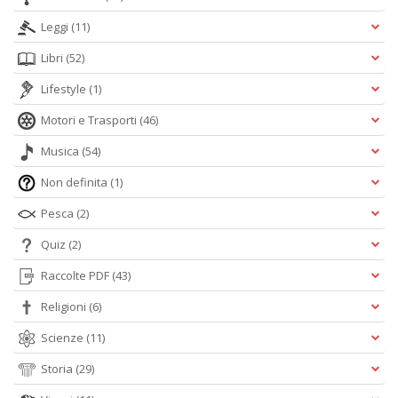
R
Leggi
(11)
P
n
Libri
(52)
+
D
Lifestyle
(1)
Motori e Trasporti
(46)
Musica
(54)
S
Non definita
(1)
L
n
Pesca
(2)
+
D
Quiz
(2)
Raccolte PDF
(43)
Religioni
(6)
Scienze
(11)
I
C
Storia
(29)
Fa
n