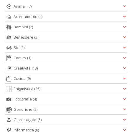
Animali
(7)
U
a
Arredamento
(4)
c
Il
Bambini
(2)
C
Benessere
(3)
Bici
(1)
Comics
(1)
6
Creatività
(13)
n
in
Cucina
(9)
di
Enigmistica
(35)
Fotografia
(4)
Generiche
(2)
Giardinaggio
(5)
C
Informatica
(8)