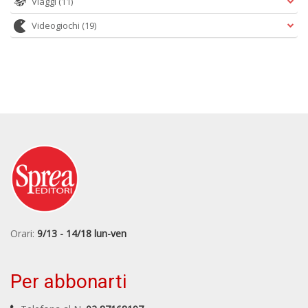
Viaggi
(11)
+
D
Videogiochi
(19)
A
L
O
C
n
Orari:
9/13 - 14/18 lun-ven
Per abbonarti