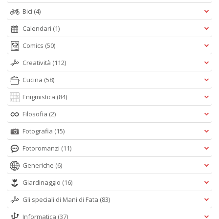
Bici
(4)
Calendari
(1)
A
I
Comics
(50)
L
P
Creatività
(112)
C
Cucina
(58)
S
n
Enigmistica
(84)
+
D
Filosofia
(2)
Fotografia
(15)
Fotoromanzi
(11)
Generiche
(6)
Giardinaggio
(16)
5
a
Gli speciali di Mani di Fata
(83)
di
P
Informatica
(37)