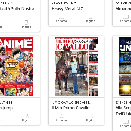
 D&R N.4
HEAVY METAL N.7
POLLICE V
iosità Sulla Nostra
Heavy Metal N.7
Almana
Cartacea
Digitale
Cartace
cea
Digitale
ULT N.33
IL MIO CAVALLO SPECIALE N.1
SCIENZE K
n Jump
Il Mio Primo Cavallo
Alla Sco
Dell'Uni
cea
Digitale
Cartacea
Digitale
Cartace