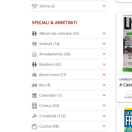
Storia
(2)
SPECIALI & ARRETRATI
Album da colorare
(31)
Animali
(14)
Arredamento
(36)
Bambini
(42)
Benessere
(27)
LIVINGET
A Casa
Bici
(4)
Calendari
(1)
Carta
Comics
(50)
Creatività
(112)
Cucina
(58)