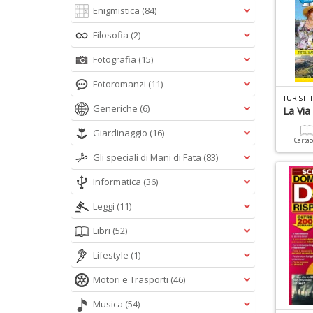
Enigmistica
(84)
Filosofia
(2)
Fotografia
(15)
Fotoromanzi
(11)
TURISTI 
Generiche
(6)
La Via
Giardinaggio
(16)
Carta
Gli speciali di Mani di Fata
(83)
Informatica
(36)
Leggi
(11)
Libri
(52)
Lifestyle
(1)
Motori e Trasporti
(46)
Musica
(54)