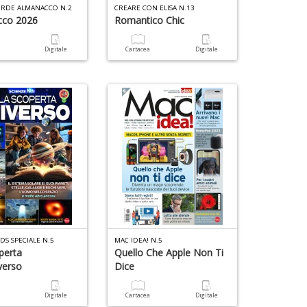
ERDE ALMANACCO N.2
CREARE CON ELISA N.13
cco 2026
Romantico Chic
a
Digitale
Cartacea
Digitale
IDS SPECIALE N.5
MAC IDEA! N.5
perta
Quello Che Apple Non Ti
verso
Dice
a
Digitale
Cartacea
Digitale