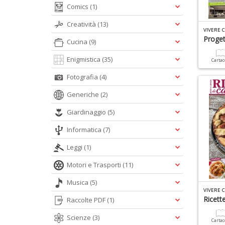
Comics
(1)
Creatività
(13)
VIVERE 
Proget
Cucina
(9)
Enigmistica
(35)
Carta
Fotografia
(4)
Generiche
(2)
Giardinaggio
(5)
Informatica
(7)
Leggi
(1)
Motori e Trasporti
(11)
Musica
(5)
VIVERE 
Ricett
Raccolte PDF
(1)
Scienze
(3)
Carta