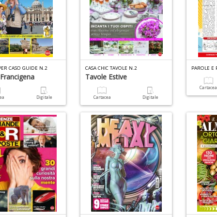
PER CASO GUIDE N.2
CASA CHIC TAVOLE N.2
 Francigena
Tavole Estive
Cartace
cea
Digitale
Cartacea
Digitale