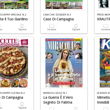
COUNTRY SPECIALE N.2
CASA CHIC DOSSIER N.3
PROG MON
ta Il Tuo Giardino
Case Di Campagna
KRAUT
cea
Digitale
Cartacea
Digitale
Cartace
COUNTRY CUCINA N.2
MIRACOLI GOLD N.1
SCIENZE K
e Di Campagna
La Guerra È Il Vero
Mimetis
Segreto Di Fatima
Invisibili
cea
Digitale