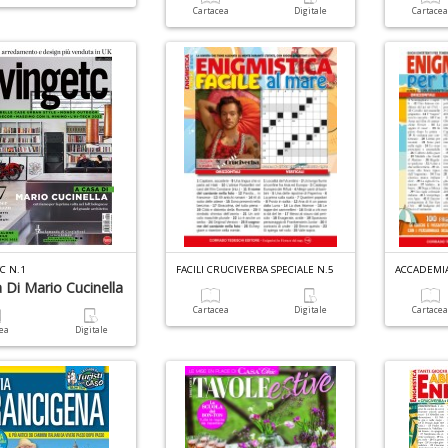
Cartacea
Digitale
Cartace
C N.1
FACILI CRUCIVERBA SPECIALE N.5
 Di Mario Cucinella
Cartacea
Digitale
Cartace
cea
Digitale