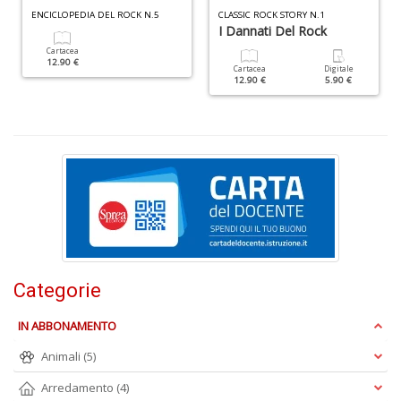
ENCICLOPEDIA DEL ROCK N.5
CLASSIC ROCK STORY N.1
I Dannati Del Rock
Cartacea
I
12.90 €
Cartacea
Digitale
C
12.90 €
5.90 €
Fa
n
+
D
I
L
P
Categorie
C
n
IN ABBONAMENTO
+
D
Animali
(5)
Arredamento
(4)