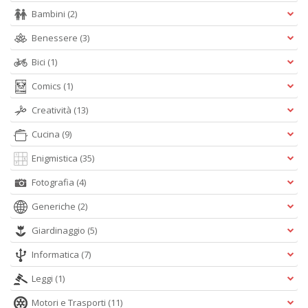
Bambini
(2)
Benessere
(3)
Bici
(1)
A
L
Comics
(1)
O
Creatività
(13)
C
n
Cucina
(9)
Enigmistica
(35)
Fotografia
(4)
Generiche
(2)
Giardinaggio
(5)
Informatica
(7)
Leggi
(1)
Motori e Trasporti
(11)