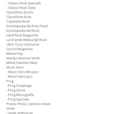
- Classic Rock Speciale
- Classic Rock Story
Classifiche Dischi
Classifiche Rock
Copertine Rock
Enciclopedia dei Pink Floyd
Enciclopedia del Rock
Hard Rock Magazine
La Grande Bibbia del Rock
Libro Ozzy Osbourne
Locura Magazine
Mania Pop
Marilyn Monroe Vinile
Metal Hammer Italia
Music Hero
- Music Hero Bbc Jazz
- Music Hero Jazz
Prog
- Prog Compiega
- Prog Glorie
- Prog Monografie
- Prog Speciale
Promo PROG: i primi 3 volumi
Vinile
- Vinile Anthology