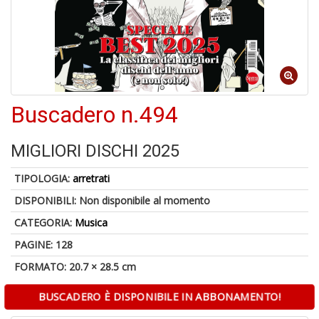
4
n
in
Buscadero n.494
di
MIGLIORI DISCHI 2025
TIPOLOGIA:
arretrati
DISPONIBILI:
Non disponibile al momento
4
n
CATEGORIA:
Musica
in
di
PAGINE: 128
FORMATO: 20.7 × 28.5 cm
BUSCADERO È DISPONIBILE IN ABBONAMENTO!