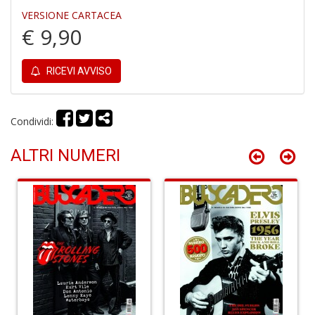
VERSIONE CARTACEA
€ 9,90
Tu
i
s
RICEVI AVVISO
d
N
N
P
Condividi:
S
n
ALTRI NUMERI
+
D
H
S
n
+
D