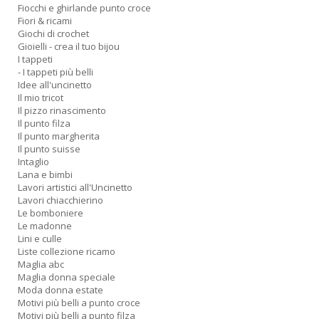
Fiocchi e ghirlande punto croce
Fiori & ricami
Giochi di crochet
Gioielli - crea il tuo bijou
I tappeti
- I tappeti più belli
Idee all'uncinetto
Il mio tricot
Il pizzo rinascimento
Il punto filza
Il punto margherita
Il punto suisse
Intaglio
Lana e bimbi
Lavori artistici all'Uncinetto
Lavori chiacchierino
Le bomboniere
Le madonne
Lini e culle
Liste collezione ricamo
Maglia abc
Maglia donna speciale
Moda donna estate
Motivi più belli a punto croce
Motivi più belli a punto filza