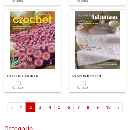
Cartacea
Cartacea
GIOCHI DI CROCHET N.1
RICAMI IN BIANCO N.1
Cartacea
Cartacea
‹
1
2
3
4
5
6
7
8
9
10
›
Categorie