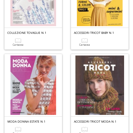
+
D
COLLEZIONE TOVAGLIE N.1
ACCESSORI TRICOT BABY N.1
Fa
S
Cartacea
Cartacea
n
+
D
A
L
MODA DONNA ESTATE N.1
ACCESSORI TRICOT MODA N.1
O
C