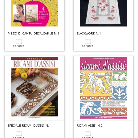
d
V
PIZZO DI CANTÙ DECALCABILE N.1
BLACKWORK N.1
Cartacea
Cartacea
6
f
+
di
in
r
SPECIALE RICAMI D'ASSISI N.1
RICAMI ASSISI N.2
Cartacea
Cartacea