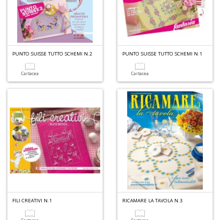
D
PUNTO SUISSE TUTTO SCHEMI N.2
PUNTO SUISSE TUTTO SCHEMI N.1
I
ar
Cartacea
Cartacea
W
M
M
n
+
D
C
fa
L
FILI CREATIVI N.1
RICAMARE LA TAVOLA N.3
Il
D