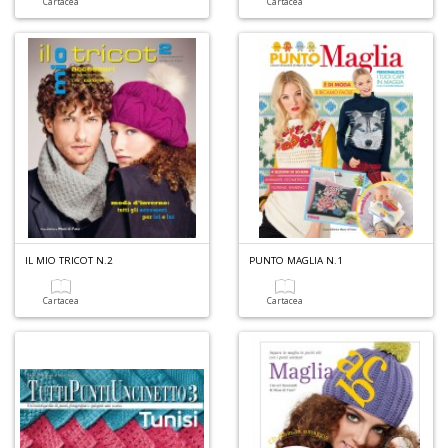
n
Cartacea
Cartacea
IL MIO TRICOT N.2
PUNTO MAGLIA N.1
Cartacea
Cartacea