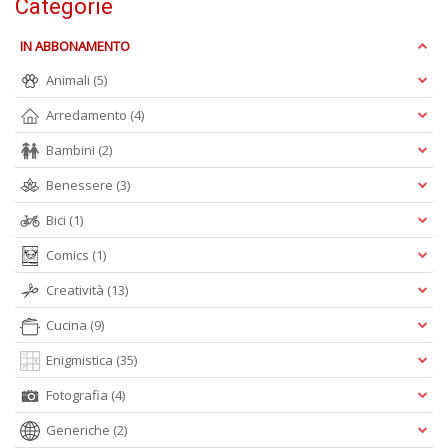
Categorie
n
+
IN ABBONAMENTO
D
Animali
(5)
Arredamento
(4)
Bambini
(2)
M
di
Benessere
(3)
F
n
Bici
(1)
+
Comics
(1)
D
Creatività
(13)
Cucina
(9)
Enigmistica
(35)
M
B
Fotografia
(4)
T
G
Generiche
(2)
n