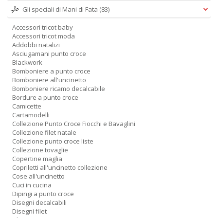
Gli speciali di Mani di Fata
(83)
Accessori tricot baby
Accessori tricot moda
Addobbi natalizi
Asciugamani punto croce
Blackwork
Bomboniere a punto croce
Bomboniere all'uncinetto
Bomboniere ricamo decalcabile
Bordure a punto croce
Camicette
Cartamodelli
Collezione Punto Croce Fiocchi e Bavaglini
Collezione filet natale
Collezione punto croce liste
Collezione tovaglie
Copertine maglia
Copriletti all'uncinetto collezione
Cose all'uncinetto
Cuci in cucina
Dipingi a punto croce
Disegni decalcabili
Disegni filet