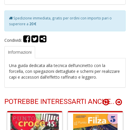
Spedizione immediata, gratis per ordini con importo pari o
P
superiore a
20 €
f
C
T
Condividi:
S
n
Informazioni
+
D
Una guida dedicata alla tecnica dell’uncinetto con la
forcella, con spiegazioni dettagliate e schemi per realizzare
capi e accessori dall’effetto raffinato e leggero.
M
M
POTREBBE INTERESSARTI ANCHE..
R
P
(d
n
+
D