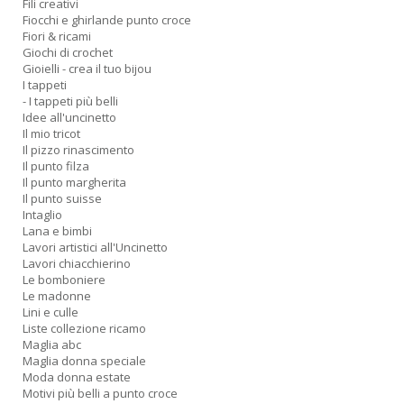
Fili creativi
Fiocchi e ghirlande punto croce
Fiori & ricami
Giochi di crochet
Gioielli - crea il tuo bijou
I tappeti
- I tappeti più belli
Idee all'uncinetto
Il mio tricot
Il pizzo rinascimento
Il punto filza
Il punto margherita
Il punto suisse
Intaglio
Lana e bimbi
Lavori artistici all'Uncinetto
Lavori chiacchierino
Le bomboniere
Le madonne
Lini e culle
Liste collezione ricamo
Maglia abc
Maglia donna speciale
Moda donna estate
Motivi più belli a punto croce