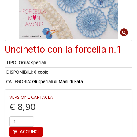
4
n
Uncinetto con la forcella n.1
in
di
TIPOLOGIA:
speciali
DISPONIBILI:
6 copie
CATEGORIA:
Gli speciali di Mani di Fata
U
A
VERSIONE CARTACEA
c
€ 8,90
B
AGGIUNGI