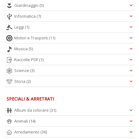
+
Giardinaggio
(5)
D
Informatica
(7)
Leggi
(1)
Motori e Trasporti
(11)
Musica
(5)
Raccolte PDF
(1)
A
L
Scienze
(3)
O
C
Storia
(2)
n
SPECIALI & ARRETRATI
Album da colorare
(31)
Animali
(14)
Arredamento
(36)