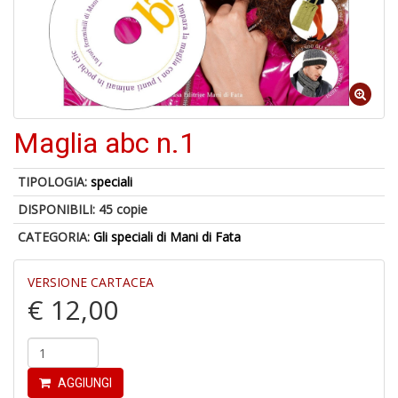
o
U
a
Maglia abc n.1
di
a
TIPOLOGIA:
speciali
DISPONIBILI:
45 copie
CATEGORIA:
Gli speciali di Mani di Fata
VERSIONE CARTACEA
€ 12,00
U
M
in
C
p
AGGIUNGI
u