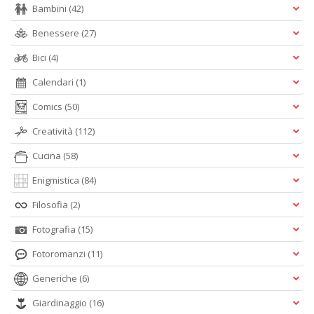
Bambini
(42)
O
C
Benessere
(27)
n
Bici
(4)
Calendari
(1)
Comics
(50)
Creatività
(112)
Cucina
(58)
Enigmistica
(84)
Filosofia
(2)
Fotografia
(15)
Fotoromanzi
(11)
Generiche
(6)
Giardinaggio
(16)