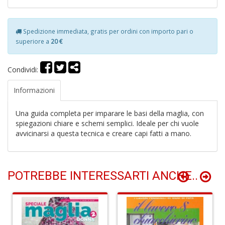
a
-
C
Spedizione immediata, gratis per ordini con importo pari o
superiore a
20 €
Condividi:
Informazioni
It
d
Una guida completa per imparare le basi della maglia, con
S
spiegazioni chiare e schemi semplici. Ideale per chi vuole
D
avvicinarsi a questa tecnica e creare capi fatti a mano.
di
C
la
S
POTREBBE INTERESSARTI ANCHE..
n
+
D