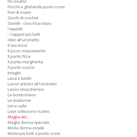
Fili creativi
Fiocchi e ghirlande punto croce
Fiori & ricami
Giochi di crochet
Gioielli - crea il tuo bijou
I tappeti
- I tappeti più belli
Idee all'uncinetto
Il mio tricot
Il pizzo rinascimento
Il punto filza
Il punto margherita
Il punto suisse
Intaglio
Lana e bimbi
Lavori artistici all'Uncinetto
Lavori chiacchierino
Le bomboniere
Le madonne
Lini e culle
Liste collezione ricamo
Maglia abc
Maglia donna speciale
Moda donna estate
Motivi più belli a punto croce