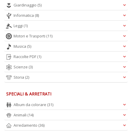
Giardinaggio
(5)
R
n
Informatica
(8)
+
D
Leggi
(1)
Motori e Trasporti
(11)
Musica
(5)
D
Raccolte PDF
(1)
Q
n
Scienze
(3)
+
D
Storia
(2)
SPECIALI & ARRETRATI
Album da colorare
(31)
Animali
(14)
A
Arredamento
(36)
L