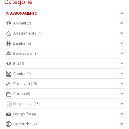
Categorie
IN ABBONAMENTO
Animali
(7)
Arredamento
(4)
V
Bambini
(2)
I
Benessere
(3)
M
e
Bici
(1)
c
e
Comics
(1)
n
+
Creatività
(13)
D
Cucina
(9)
Enigmistica
(35)
Fotografia
(4)
T
P
Generiche
(2)
C