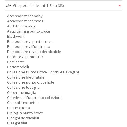
Gli speciali di Mani di Fata
(83)
Accessori tricot baby
Accessori tricot moda
Addobbi natalizi
Asciugamani punto croce
Blackwork
Bomboniere a punto croce
Bomboniere all'uncinetto
Bomboniere ricamo decalcabile
Bordure a punto croce
Camicette
Cartamodelli
Collezione Punto Croce Fiocchi e Bavaglini
Collezione filet natale
Collezione punto croce liste
Collezione tovaglie
Copertine maglia
Copriletti all'uncinetto collezione
Cose all'uncinetto
Cuci in cucina
Dipingi a punto croce
Disegni decalcabili
Disegni filet