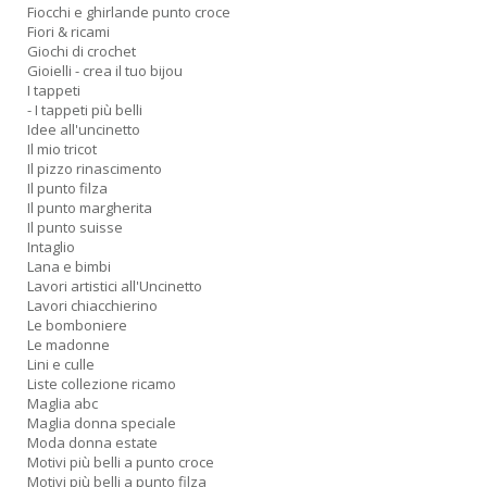
Fiocchi e ghirlande punto croce
Fiori & ricami
Giochi di crochet
Gioielli - crea il tuo bijou
I tappeti
- I tappeti più belli
Idee all'uncinetto
Il mio tricot
Il pizzo rinascimento
Il punto filza
Il punto margherita
Il punto suisse
Intaglio
Lana e bimbi
Lavori artistici all'Uncinetto
Lavori chiacchierino
Le bomboniere
Le madonne
Lini e culle
Liste collezione ricamo
Maglia abc
Maglia donna speciale
Moda donna estate
Motivi più belli a punto croce
Motivi più belli a punto filza