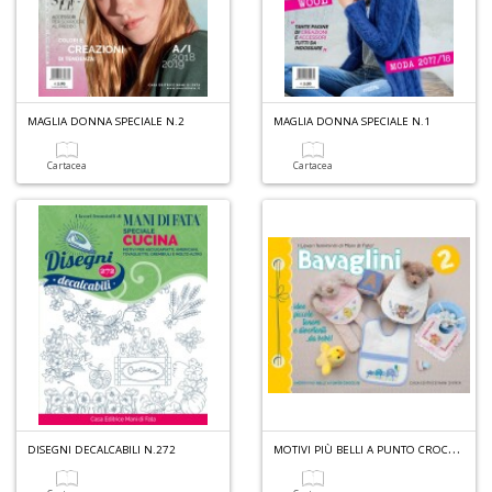
Ci
M
n
+
D
MAGLIA DONNA SPECIALE N.2
MAGLIA DONNA SPECIALE N.1
Cartacea
Cartacea
1
d
H
R
Vi
n
+
D
M
OTIVI PIÙ BELLI A PUNTO CROCE N.58
DISEGNI DECALCABILI N.272