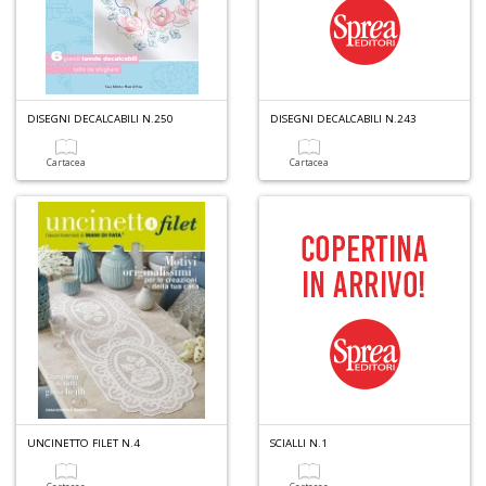
d
R
H
K
S
n
DISEGNI DECALCABILI N.250
DISEGNI DECALCABILI N.243
+
D
Cartacea
Cartacea
6
m
p
c
le
u
C
C
P
UNCINETTO FILET N.4
SCIALLI N.1
n
+