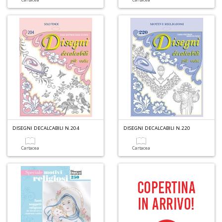
E
G
St
M
S
n
DISEGNI DECALCABILI N.204
DISEGNI DECALCABILI N.220
+
D
Cartacea
Cartacea
V
al
t