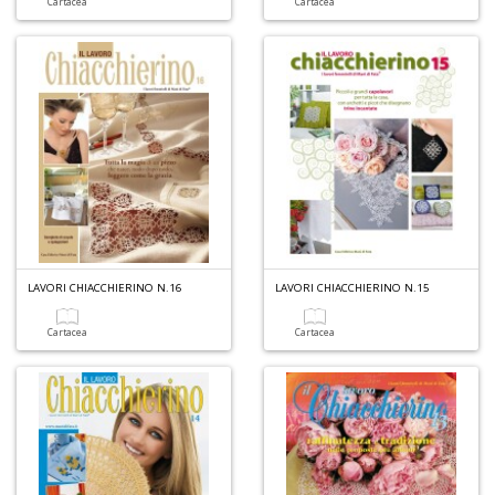
Cartacea
Cartacea
A
L
O
C
n
LAVORI CHIACCHIERINO N.16
LAVORI CHIACCHIERINO N.15
Cartacea
Cartacea