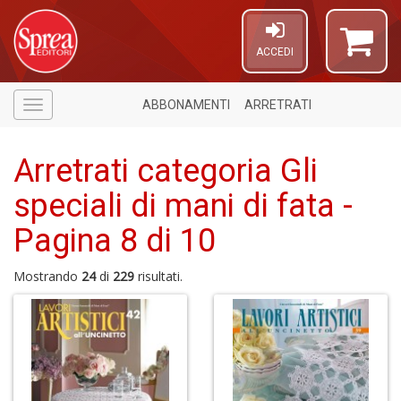
ACCEDI
ABBONAMENTI
ARRETRATI
Menù
Arretrati categoria Gli
speciali di mani di fata -
Pagina 8 di 10
Mostrando
24
di
229
risultati.
U
a
c
E
T