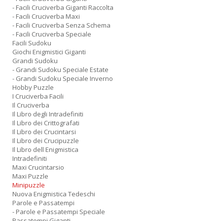
- Facili Cruciverba Giganti Raccolta
- Facili Cruciverba Maxi
- Facili Cruciverba Senza Schema
- Facili Cruciverba Speciale
Facili Sudoku
Giochi Enigmistici Giganti
Grandi Sudoku
- Grandi Sudoku Speciale Estate
- Grandi Sudoku Speciale Inverno
Hobby Puzzle
I Cruciverba Facili
Il Cruciverba
Il Libro degli Intradefiniti
Il Libro dei Crittografati
Il Libro dei Crucintarsi
Il Libro dei Crucipuzzle
Il Libro dell Enigmistica
Intradefiniti
Maxi Crucintarsio
Maxi Puzzle
Minipuzzle
Nuova Enigmistica Tedeschi
Parole e Passatempi
- Parole e Passatempi Speciale
Passatempi Giganti