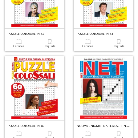
D
PUZZLE COLOSSALI N.42
PUZZLE COLOSSALI N.41
A
d
Cartacea
Digitale
Cartacea
Digitale
p
P
D
M
n
+
D
N
UOVA ENIGMISTICA TEDESCHI N.3010
PUZZLE COLOSSALI N.40