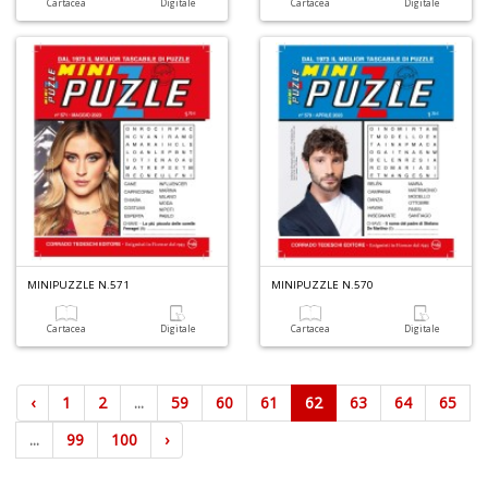
Cartacea
Digitale
Cartacea
Digitale
MINIPUZZLE N.571
MINIPUZZLE N.570
Cartacea
Digitale
Cartacea
Digitale
‹
1
2
...
59
60
61
62
63
64
65
...
99
100
›