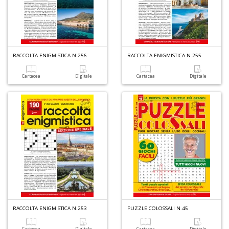
A
di
a
RACCOLTA ENIGMISTICA N.256
RACCOLTA ENIGMISTICA N.255
a
R
Cartacea
Digitale
Cartacea
Digitale
5
n
in
di
RACCOLTA ENIGMISTICA N.253
PUZZLE COLOSSALI N.45
Cartacea
Digitale
Cartacea
Digitale