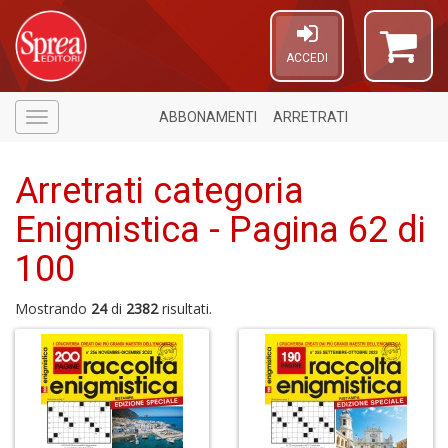
ACCEDI
ABBONAMENTI
ARRETRATI
Menù
Arretrati categoria
Enigmistica - Pagina 62 di
100
1
n
Mostrando
24
di
2382
risultati.
in
di