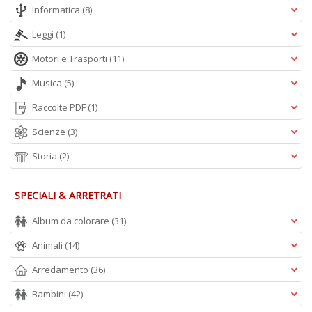
p
Informatica
(8)
l
Leggi
(1)
C
la
Motori e Trasporti
(11)
S
n
Musica
(5)
+
D
Raccolte PDF
(1)
Scienze
(3)
Storia
(2)
SPECIALI & ARRETRATI
A
Album da colorare
(31)
L
O
Animali
(14)
C
Arredamento
(36)
n
Bambini
(42)