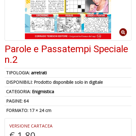
1
f
Parole e Passatempi Speciale
6
n.2
n
in
TIPOLOGIA:
arretrati
di
DISPONIBILI:
Prodotto disponibile solo in digitale
CATEGORIA:
Enigmistica
PAGINE: 64
FORMATO: 17 × 24 cm
M
VERSIONE CARTACEA
P
€ 1,80
M