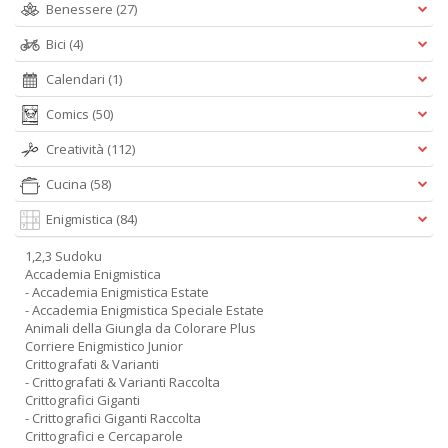
Benessere
(27)
Bici
(4)
Calendari
(1)
Comics
(50)
Creatività
(112)
Cucina
(58)
Enigmistica
(84)
1,2,3 Sudoku
Accademia Enigmistica
- Accademia Enigmistica Estate
- Accademia Enigmistica Speciale Estate
Animali della Giungla da Colorare Plus
Corriere Enigmistico Junior
Crittografati & Varianti
- Crittografati & Varianti Raccolta
Crittografici Giganti
- Crittografici Giganti Raccolta
Crittografici e Cercaparole