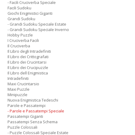
- Facili Cruciverba Speciale
Facili Sudoku
Giochi Enigmistici Giganti
Grandi Sudoku
- Grandi Sudoku Speciale Estate
- Grandi Sudoku Speciale Inverno
Hobby Puzzle
I Cruciverba Facili
Il Cruciverba
Il Libro degli Intradefiniti
Il Libro dei Crittografati
Il Libro dei Crucintarsi
Il Libro dei Crucipuzzle
Il Libro dell Enigmistica
Intradefiniti
Maxi Crucintarsio
Maxi Puzzle
Minipuzzle
Nuova Enigmistica Tedeschi
Parole e Passatempi
- Parole e Passatempi Speciale
Passatempi Giganti
Passatempi Senza Schema
Puzzle Colossali
- Puzzle Colossali Speciale Estate