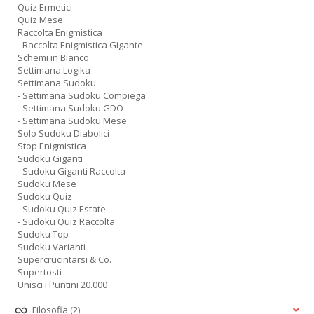
Quiz Ermetici
Quiz Mese
Raccolta Enigmistica
- Raccolta Enigmistica Gigante
Schemi in Bianco
Settimana Logika
Settimana Sudoku
- Settimana Sudoku Compiega
- Settimana Sudoku GDO
- Settimana Sudoku Mese
Solo Sudoku Diabolici
Stop Enigmistica
Sudoku Giganti
- Sudoku Giganti Raccolta
Sudoku Mese
Sudoku Quiz
- Sudoku Quiz Estate
- Sudoku Quiz Raccolta
Sudoku Top
Sudoku Varianti
Supercrucintarsi & Co.
Supertosti
Unisci i Puntini 20.000
Filosofia
(2)