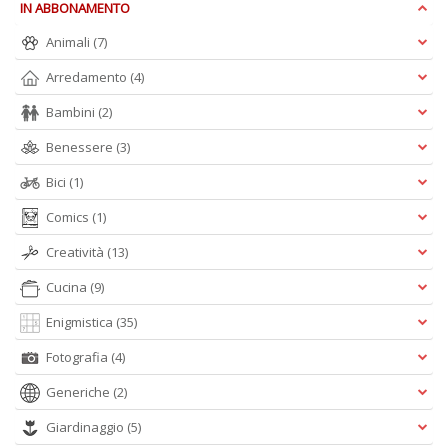
IN ABBONAMENTO
P
C
Animali
(7)
n
+
Arredamento
(4)
D
Bambini
(2)
Benessere
(3)
Bici
(1)
R
Comics
(1)
C
Vi
Creatività
(13)
n
+
Cucina
(9)
D
Enigmistica
(35)
Fotografia
(4)
Generiche
(2)
A
L
Giardinaggio
(5)
b