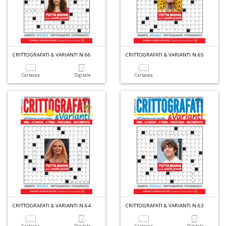
6
n
in
di
CRITTOGRAFATI & VARIANTI N.66
CRITTOGRAFATI & VARIANTI N.65
Cartacea
Digitale
Cartacea
U
a
di
M
P
CRITTOGRAFATI & VARIANTI N.64
CRITTOGRAFATI & VARIANTI N.63
Gl
Cartacea
Digitale
Cartacea
Digitale