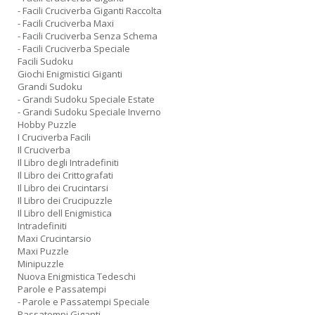
- Facili Cruciverba Giganti Raccolta
- Facili Cruciverba Maxi
- Facili Cruciverba Senza Schema
- Facili Cruciverba Speciale
Facili Sudoku
Giochi Enigmistici Giganti
Grandi Sudoku
- Grandi Sudoku Speciale Estate
- Grandi Sudoku Speciale Inverno
Hobby Puzzle
I Cruciverba Facili
Il Cruciverba
Il Libro degli Intradefiniti
Il Libro dei Crittografati
Il Libro dei Crucintarsi
Il Libro dei Crucipuzzle
Il Libro dell Enigmistica
Intradefiniti
Maxi Crucintarsio
Maxi Puzzle
Minipuzzle
Nuova Enigmistica Tedeschi
Parole e Passatempi
- Parole e Passatempi Speciale
Passatempi Giganti