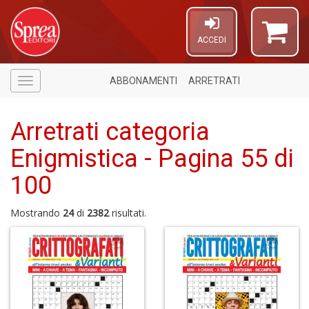
ACCEDI
ABBONAMENTI
ARRETRATI
Menù
Arretrati categoria
Enigmistica - Pagina 55 di
100
5
n
Mostrando
24
di
2382
risultati.
in
di