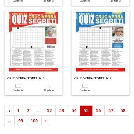
Cartacea
Digitale
Cartacea
Digitale
CRUCIVERBA SEGRETI N.3
CRUCIVERBA SEGRETI N.2
Cartacea
Digitale
Cartacea
‹
1
2
...
52
53
54
55
56
57
58
...
99
100
›