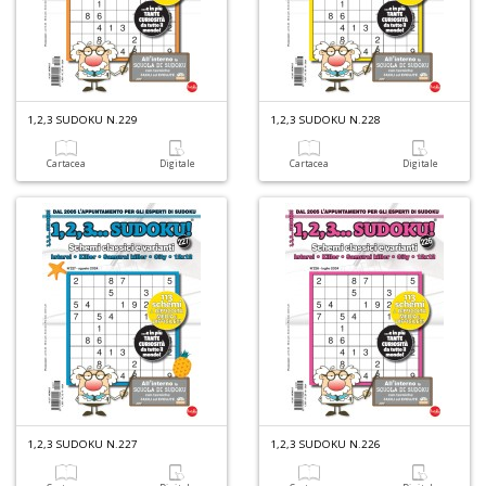
1,2,3 SUDOKU N.229
1,2,3 SUDOKU N.228
A
Cartacea
Digitale
Cartacea
Digitale
L
O
C
n
1,2,3 SUDOKU N.227
1,2,3 SUDOKU N.226