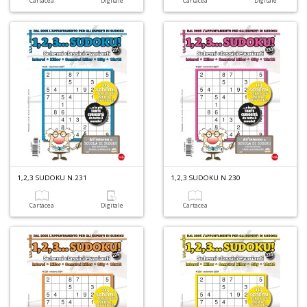
Cartacea
Digitale
Cartacea
Digitale
+
D
Ri
c
Il
F
n
+
D
1,2,3 SUDOKU N.231
1,2,3 SUDOKU N.230
Cartacea
Digitale
Cartacea
D
Q
n
+
D