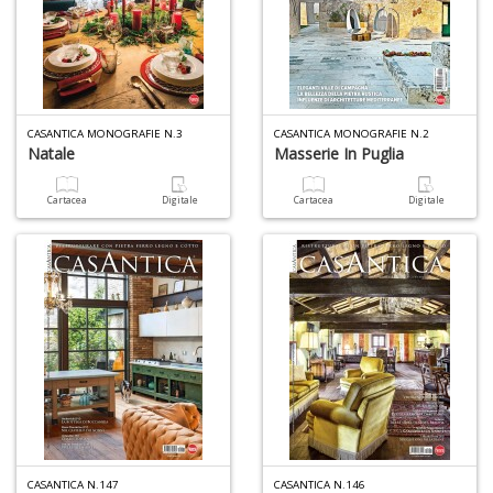
+
D
CASANTICA MONOGRAFIE N.3
CASANTICA MONOGRAFIE N.2
Natale
Masserie In Puglia
Cartacea
Digitale
Cartacea
Digitale
A
L
O
C
n
CASANTICA N.147
CASANTICA N.146