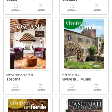
a
c
Cartacea
Digitale
Cartacea
Digitale
D
M
in
di
R
p
ATMOSFERA CASA N.15
VIVERE IN N.2
fr
Toscana
Vivere In ... Mulino
a
a
Cartacea
Digitale
Cartacea
Digitale
S
n
+
D