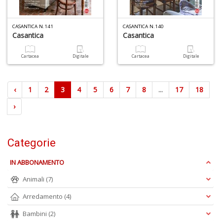
CASANTICA N.141
CASANTICA N.140
Casantica
Casantica
Cartacea
Digitale
Cartacea
Digitale
‹
1
2
3
4
5
6
7
8
...
17
18
›
Categorie
IN ABBONAMENTO
Animali
(7)
Arredamento
(4)
Bambini
(2)