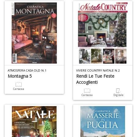
+
D
L
di
B
2
L
ATMOSFERA CASA OLD N.1
VIVERE COUNTRY NATALE N.2
Il
Montagna 5
Rendi Le Tue Feste
n
Accoglienti
+
D
Cartacea
Cartacea
Digitale
C
Fa
n