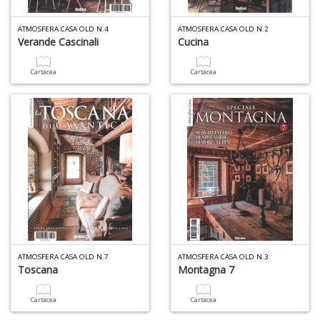
R
p
ATMOSFERA CASA OLD N.4
ATMOSFERA CASA OLD N.2
fr
Verande Cascinali
Cucina
a
a
S
Cartacea
Cartacea
n
+
D
Z
q
ci
ATMOSFERA CASA OLD N.7
ATMOSFERA CASA OLD N.3
Toscana
Montagna 7
p
P
V
Cartacea
Cartacea
n