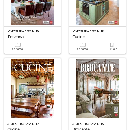
ATMOSFERA CASA N.19
ATMOSFERA CASA N.18
Toscana
Cucine
6
Cartacea
Cartacea
Digitale
f
+
di
in
r
ATMOSFERA CASA N.17
ATMOSFERA CASA N.16
U
Cucine
Brocante