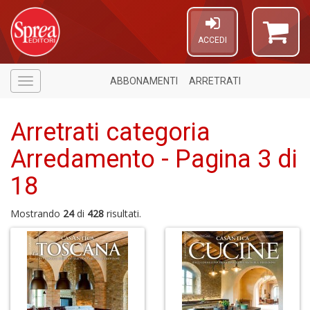
ACCEDI
ABBONAMENTI
ARRETRATI
Menù
Arretrati categoria
Arredamento - Pagina 3 di
18
Mostrando
24
di
428
risultati.
6
f
+
1
i
in
r