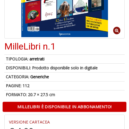
6
n
c
c
MilleLibri n.1
di
in
o
TIPOLOGIA:
arretrati
DISPONIBILI:
Prodotto disponibile solo in digitale
CATEGORIA:
Generiche
PAGINE: 112
FORMATO: 20.7 × 27.5 cm
MILLELIBRI È DISPONIBILE IN ABBONAMENTO!
V
in
c
VERSIONE CARTACEA
t