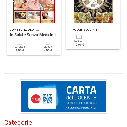
COME FUNZIONA N.7
TAROCCHI GOLD N.1
In Salute Senza Medicine
S
Cartacea
12.90 €
S
Cartacea
Digitale
9.90 €
4.90 €
M
n
+
D
G
S
n
+
Categorie
D