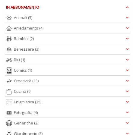
IN ABBONAMENTO
Animali
(5)
S
Arredamento
(4)
S
n
Bambini
(2)
+
Benessere
(3)
D
Bici
(1)
Comics
(1)
Creatività
(13)
Cucina
(9)
A
Enigmistica
(35)
L
O
Fotografia
(4)
C
n
Generiche
(2)
Giardinaggio
(5)