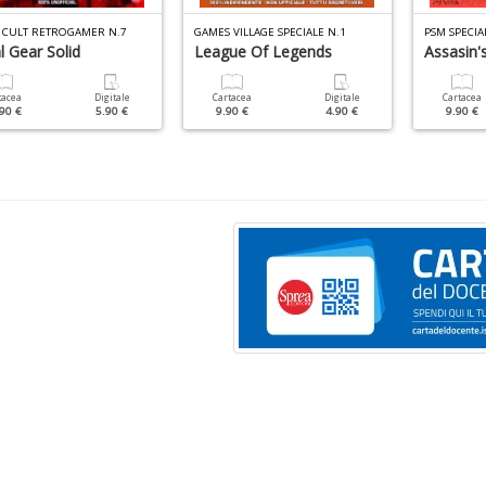
 CULT RETROGAMER N.7
GAMES VILLAGE SPECIALE N.1
PSM SPECIA
 Gear Solid
League Of Legends
Assasin'
tacea
Digitale
Cartacea
Digitale
Cartacea
90 €
5.90 €
9.90 €
4.90 €
9.90 €