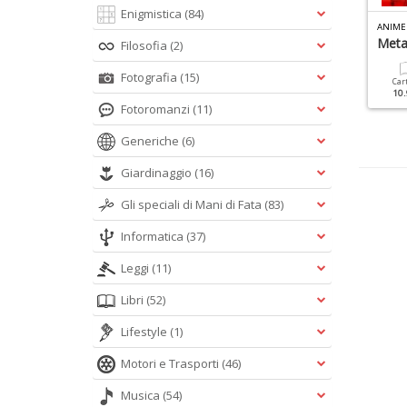
Enigmistica
(84)
IKA MANIA SPECIALE N.1
RETRO GAMER SPECIALE N.1
ANIME
okemon Go
Il Grande Speciale Di
Metal
Filosofia
(2)
Nintendo
Fotografia
(15)
Cartacea
Digitale
Car
6.90 €
4.90 €
10.
Cartacea
Digitale
Fotoromanzi
(11)
12.90 €
5.90 €
Generiche
(6)
Giardinaggio
(16)
Gli speciali di Mani di Fata
(83)
Informatica
(37)
Leggi
(11)
Libri
(52)
Lifestyle
(1)
Motori e Trasporti
(46)
Musica
(54)