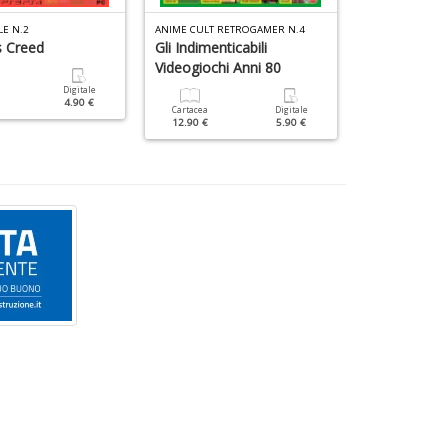
LE N.2
ANIME CULT RETROGAMER N.4
ANIME CULT RE
s Creed
Gli Indimenticabili
Videogames 
Videogiochi Anni 80
Digitale
Cartacea
4.90 €
12.90 €
Cartacea
Digitale
12.90 €
5.90 €