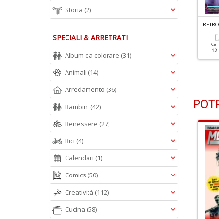
Storia
(2)
ETRO GAMER N.3
RETRO GAMER N.1
RETRO
ekken
L'innovazione Secondo
SPECIALI & ARRETRATI
Nintendo
Car
12.
Album da colorare
(31)
Cartacea
Digitale
12.90 €
5.90 €
Cartacea
Digitale
12.90 €
5.90 €
Animali
(14)
Arredamento
(36)
POTR
Bambini
(42)
Benessere
(27)
Bici
(4)
Calendari
(1)
Comics
(50)
Creatività
(112)
Cucina
(58)