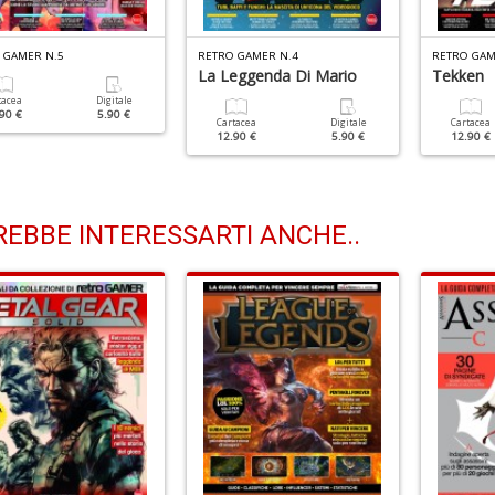
 GAMER N.5
RETRO GAMER N.4
RETRO GAM
La Leggenda Di Mario
Tekken
tacea
Digitale
90 €
5.90 €
Cartacea
Digitale
Cartacea
12.90 €
5.90 €
12.90 €
EBBE INTERESSARTI ANCHE..