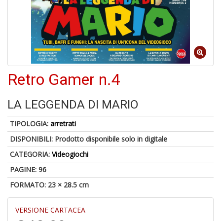
6
n
in
di
Retro Gamer n.4
LA LEGGENDA DI MARIO
TIPOLOGIA:
arretrati
4
DISPONIBILI:
Prodotto disponibile solo in digitale
n
c
CATEGORIA:
Videogiochi
c
di
PAGINE: 96
in
FORMATO: 23 × 28.5 cm
o
VERSIONE CARTACEA