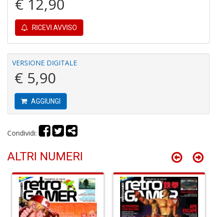
€ 12,90
RICEVI AVVISO
A
C
VERSIONE DIGITALE
2
A
€ 5,90
C
n
+
AGGIUNGI
D
Condividi:
ALTRI NUMERI
A
C
n
+
D