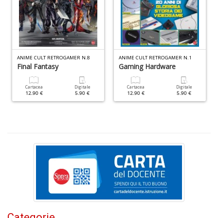
W
M
n
+
D
ANIME CULT RETROGAMER N.8
ANIME CULT RETROGAMER N.1
Final Fantasy
Gaming Hardware
Cartacea
Digitale
Cartacea
Digitale
12.90 €
5.90 €
12.90 €
5.90 €
I
e
c
I
M
P
al
U
n
+
D
Categorie