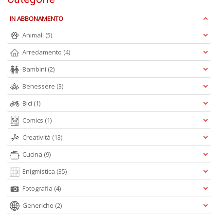
IN ABBONAMENTO
c
Animali
(5)
C
Arredamento
(4)
n
+
Bambini
(2)
D
Benessere
(3)
Bici
(1)
Comics
(1)
Creatività
(13)
A
Cucina
(9)
L
Enigmistica
(35)
O
C
Fotografia
(4)
n
Generiche
(2)