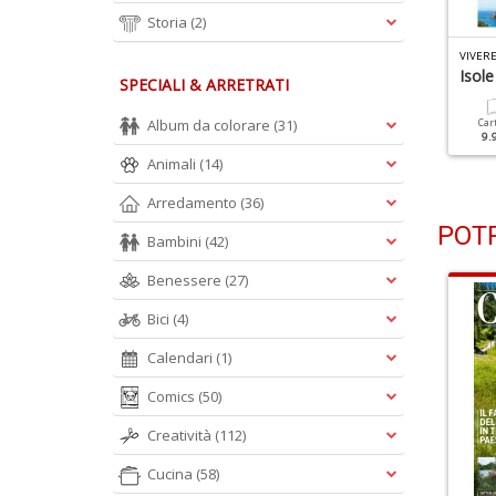
Storia
(2)
IVERE L ITALIA N.3
VIVERE L ITALIA N.1
VIVERE
ontagne
Sardegna
Isole
SPECIALI & ARRETRATI
Album da colorare
(31)
Cartacea
Digitale
Cartacea
Digitale
Car
9.90 €
4.90 €
9.90 €
4.90 €
9.
Animali
(14)
Arredamento
(36)
POTR
Bambini
(42)
Benessere
(27)
Bici
(4)
Calendari
(1)
Comics
(50)
Creatività
(112)
Cucina
(58)