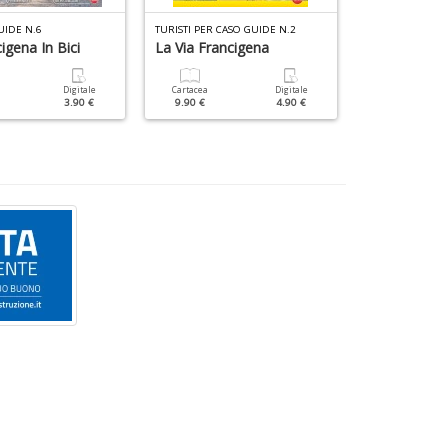
UIDE N.6
TURISTI PER CASO GUIDE N.2
CAMMINI GUIDE
igena In Bici
La Via Francigena
Via Postumi
Digitale
Cartacea
Digitale
Cartacea
3.90 €
9.90 €
4.90 €
9.90 €