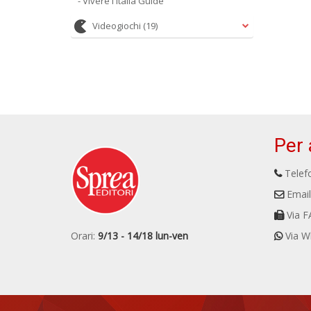
- Vivere l Italia Guide
Videogiochi
(19)
Per 
Telefo
Email
Via F
Orari:
9/13 - 14/18 lun-ven
Via W