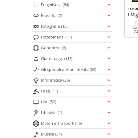
Enigmistica
(84)
AMMINI GUIDE N.5
VIVERE L ITALIA GUIDE N.1
CAMMI
ia Francigena
Sardegna
I Migl
Filosofia
(2)
Fotografia
(15)
Cartacea
Digitale
Cartacea
Digitale
Car
9.90 €
4.90 €
9.90 €
4.90 €
7.
Fotoromanzi
(11)
Generiche
(6)
Giardinaggio
(16)
Gli speciali di Mani di Fata
(83)
Informatica
(36)
Leggi
(11)
Libri
(52)
Lifestyle
(1)
Motori e Trasporti
(46)
Musica
(54)