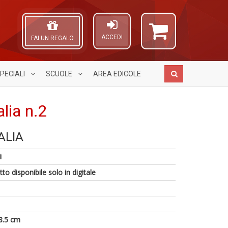
ACCEDI
FAI UN REGALO
PECIALI
SCUOLE
AREA
EDICOLE
alia n.2
3
ALIA
Cr
g
A
G
s
L
i
n
M
O
A
+
al
C
to disponibile solo in digitale
a
D
u
n
a
M
V
n
lo
+
Y
D
8.5 cm