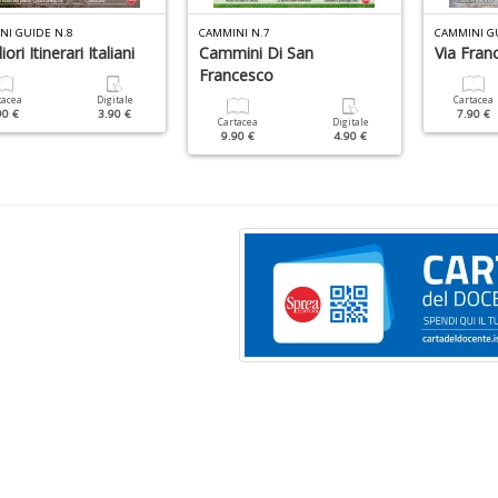
NI GUIDE N.8
CAMMINI N.7
CAMMINI G
iori Itinerari Italiani
Cammini Di San
Via Franc
Francesco
tacea
Digitale
Cartacea
90 €
3.90 €
7.90 €
Cartacea
Digitale
9.90 €
4.90 €