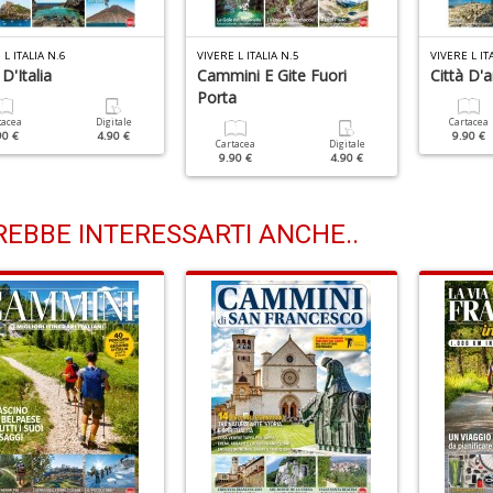
 L ITALIA N.6
VIVERE L ITALIA N.5
VIVERE L IT
 D'Italia
Cammini E Gite Fuori
Città D'a
Porta
tacea
Digitale
Cartacea
90 €
4.90 €
9.90 €
Cartacea
Digitale
9.90 €
4.90 €
EBBE INTERESSARTI ANCHE..