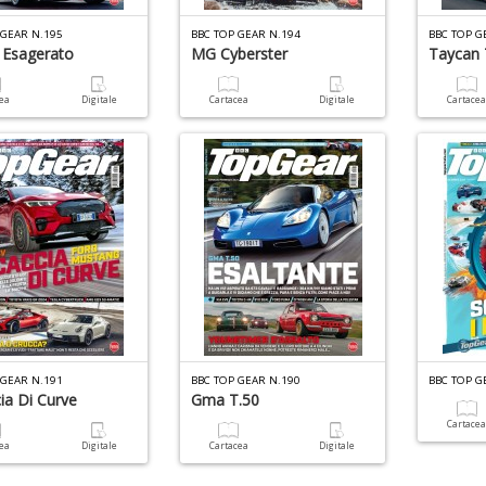
 GEAR N.195
BBC TOP GEAR N.194
BBC TOP G
 Esagerato
MG Cyberster
Taycan 
cea
Digitale
Cartacea
Digitale
Cartace
 GEAR N.191
BBC TOP GEAR N.190
BBC TOP G
ia Di Curve
Gma T.50
Cartace
cea
Digitale
Cartacea
Digitale