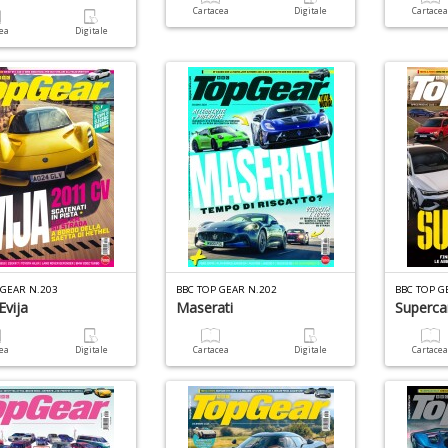
Cartacea
Digitale
Cartace
cea
Digitale
 GEAR N.203
BBC TOP GEAR N.202
BBC TOP G
Evija
Maserati
Supercar
cea
Digitale
Cartacea
Digitale
Cartace