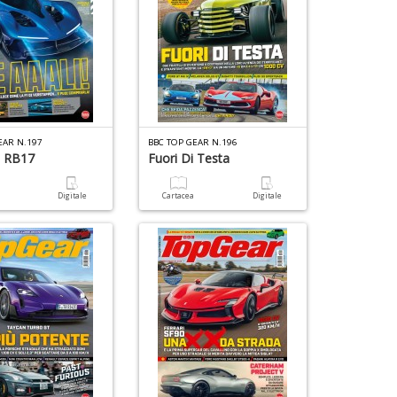
EAR N.197
BBC TOP GEAR N.196
l RB17
Fuori Di Testa
a
Digitale
Cartacea
Digitale