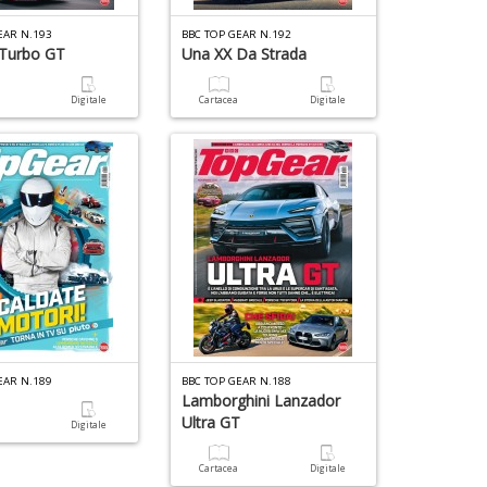
EAR N.193
BBC TOP GEAR N.192
Turbo GT
Una XX Da Strada
a
Digitale
Cartacea
Digitale
EAR N.189
BBC TOP GEAR N.188
Lamborghini Lanzador
Ultra GT
a
Digitale
Cartacea
Digitale