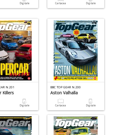
1
M
a
Digitale
Cartacea
Digitale
f
C
I
n
+
D
EAR N.201
BBC TOP GEAR N.200
 Killers
Aston Valhalla
a
Digitale
Cartacea
Digitale