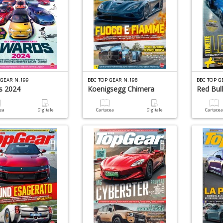
 GEAR N.199
BBC TOP GEAR N.198
BBC TOP G
s 2024
Koenigsegg Chimera
Red Bul
cea
Digitale
Cartacea
Digitale
Cartace