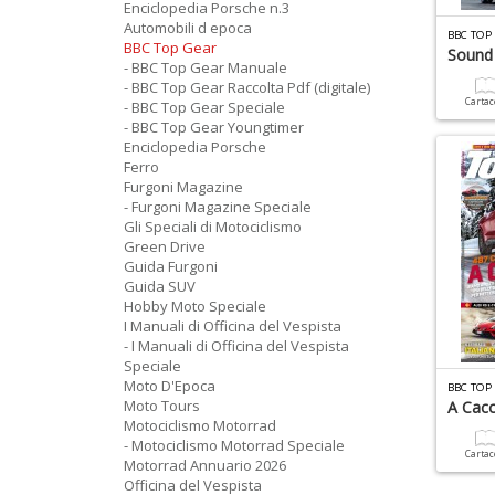
Enciclopedia Porsche n.3
Automobili d epoca
BBC TOP
BBC Top Gear
Sound
- BBC Top Gear Manuale
- BBC Top Gear Raccolta Pdf (digitale)
Carta
- BBC Top Gear Speciale
- BBC Top Gear Youngtimer
Enciclopedia Porsche
Ferro
Furgoni Magazine
- Furgoni Magazine Speciale
Gli Speciali di Motociclismo
Green Drive
Guida Furgoni
Guida SUV
Hobby Moto Speciale
I Manuali di Officina del Vespista
- I Manuali di Officina del Vespista
Speciale
Moto D'Epoca
BBC TOP
Moto Tours
A Cacc
Motociclismo Motorrad
- Motociclismo Motorrad Speciale
Carta
Motorrad Annuario 2026
Officina del Vespista