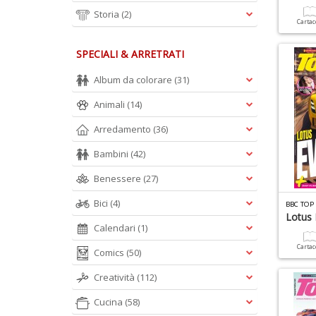
Storia
(2)
Carta
SPECIALI & ARRETRATI
Album da colorare
(31)
Animali
(14)
Arredamento
(36)
Bambini
(42)
Benessere
(27)
Bici
(4)
BBC TOP
Lotus 
Calendari
(1)
Carta
Comics
(50)
Creatività
(112)
Cucina
(58)