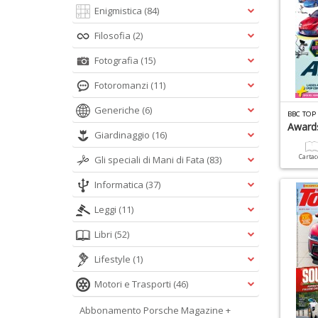
Enigmistica
(84)
Filosofia
(2)
Fotografia
(15)
Fotoromanzi
(11)
Generiche
(6)
BBC TOP
Award
Giardinaggio
(16)
Carta
Gli speciali di Mani di Fata
(83)
Informatica
(37)
Leggi
(11)
Libri
(52)
Lifestyle
(1)
Motori e Trasporti
(46)
Abbonamento Porsche Magazine +