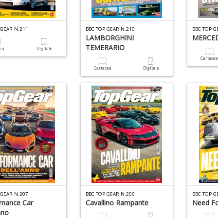
 GEAR N.211
BBC TOP GEAR N.210
BBC TOP G
LAMBORGHINI
MERCED
TEMERARIO
cea
Digitale
Cartace
Cartacea
Digitale
 GEAR N.207
BBC TOP GEAR N.206
BBC TOP G
rmance Car
Cavallino Rampante
Need Fo
nno