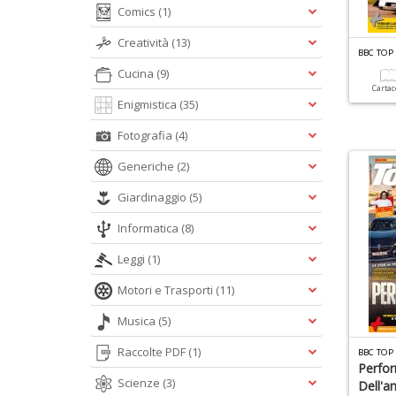
Comics
(1)
Creatività
(13)
BBC TOP
Cucina
(9)
Carta
Enigmistica
(35)
Fotografia
(4)
Generiche
(2)
Giardinaggio
(5)
Informatica
(8)
Leggi
(1)
Motori e Trasporti
(11)
Musica
(5)
Raccolte PDF
(1)
BBC TOP
Perfo
Scienze
(3)
Dell'a