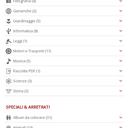
Fotografia
(4)
A
L
Generiche
(2)
O
C
Giardinaggio
(5)
n
Informatica
(8)
Leggi
(1)
Motori e Trasporti
(11)
Musica
(5)
Raccolte PDF
(1)
Scienze
(3)
Storia
(2)
SPECIALI & ARRETRATI
Album da colorare
(31)
Animali
(14)