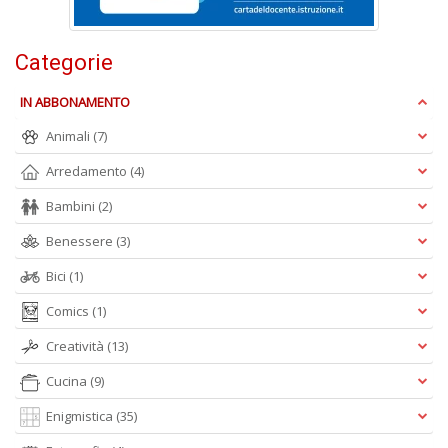
V
lo
Y
Categorie
n
+
IN ABBONAMENTO
D
Animali
(7)
Arredamento
(4)
Bambini
(2)
S
S
Benessere
(3)
n
+
Bici
(1)
D
Comics
(1)
Creatività
(13)
Cucina
(9)
Enigmistica
(35)