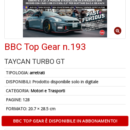
di
6
BBC Top Gear n.193
n
in
di
TAYCAN TURBO GT
TIPOLOGIA:
arretrati
DISPONIBILI:
Prodotto disponibile solo in digitale
CATEGORIA:
Motori e Trasporti
PAGINE: 128
6
FORMATO: 20.7 × 28.5 cm
f
+
BBC TOP GEAR È DISPONIBILE IN ABBONAMENTO!
di
in