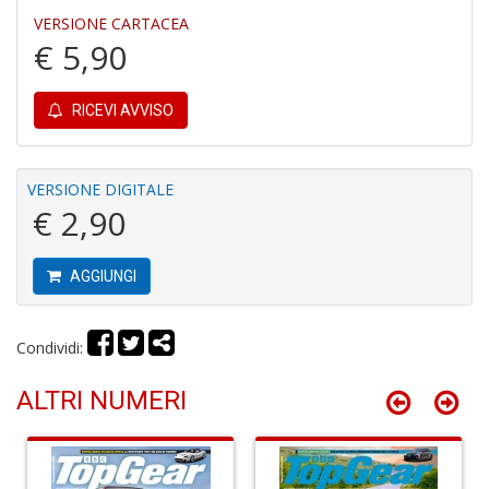
r
VERSIONE CARTACEA
€ 5,90
RICEVI AVVISO
R
VERSIONE DIGITALE
di
€ 2,90
c
V
C
AGGIUNGI
C
n
+
Condividi:
D
ALTRI NUMERI
C