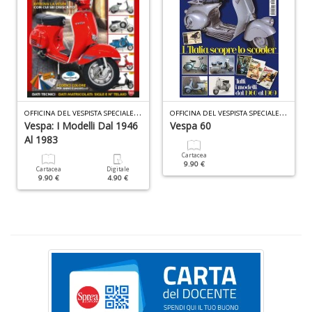
F
e
V
al
s
Il
O
FFICINA DEL VESPISTA SPECIALE N.6
O
FFICINA DEL VESPISTA SPECIALE N.2
M
Vespa: I Modelli Dal 1946
Vespa 60
C
Al 1983
I
Cartacea
n
9.90 €
Cartacea
Digitale
+
9.90 €
4.90 €
D
P
il
t
f