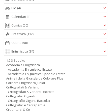
Bici
(4)
Calendari
(1)
Comics
(50)
Creatività
(112)
Cucina
(58)
Enigmistica
(84)
1,2,3 Sudoku
Accademia Enigmistica
- Accademia Enigmistica Estate
- Accademia Enigmistica Speciale Estate
Animali della Giungla da Colorare Plus
Corriere Enigmistico Junior
Crittografati & Varianti
- Crittografati & Varianti Raccolta
Crittografici Giganti
- Crittografici Giganti Raccolta
Crittografici e Cercaparole
Crucintarsi & Co