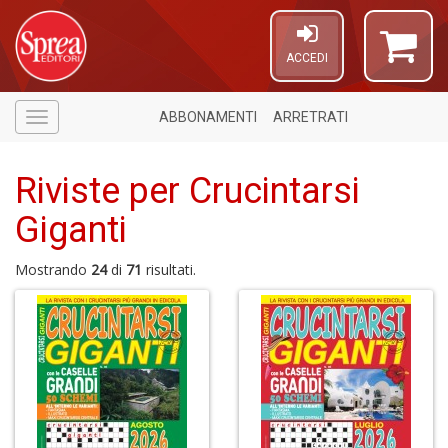
ACCEDI
ABBONAMENTI
ARRETRATI
Menù
Riviste per Crucintarsi
Giganti
Mostrando
24
di
71
risultati.
U
a
di
a
a
Il
M