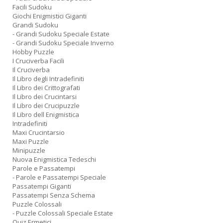
Facili Sudoku
Giochi Enigmistici Giganti
Grandi Sudoku
- Grandi Sudoku Speciale Estate
- Grandi Sudoku Speciale Inverno
Hobby Puzzle
I Cruciverba Facili
Il Cruciverba
Il Libro degli Intradefiniti
Il Libro dei Crittografati
Il Libro dei Crucintarsi
Il Libro dei Crucipuzzle
Il Libro dell Enigmistica
Intradefiniti
Maxi Crucintarsio
Maxi Puzzle
Minipuzzle
Nuova Enigmistica Tedeschi
Parole e Passatempi
- Parole e Passatempi Speciale
Passatempi Giganti
Passatempi Senza Schema
Puzzle Colossali
- Puzzle Colossali Speciale Estate
Quiz Ermetici