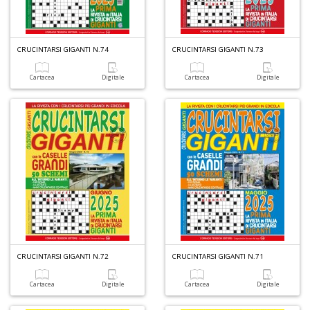
C
n
r
CRUCINTARSI GIGANTI N.74
CRUCINTARSI GIGANTI N.73
R
n
Cartacea
Digitale
Cartacea
Digitale
+
D
E
il
c
A
n
+
D
CRUCINTARSI GIGANTI N.72
CRUCINTARSI GIGANTI N.71
Cartacea
Digitale
Cartacea
Digitale