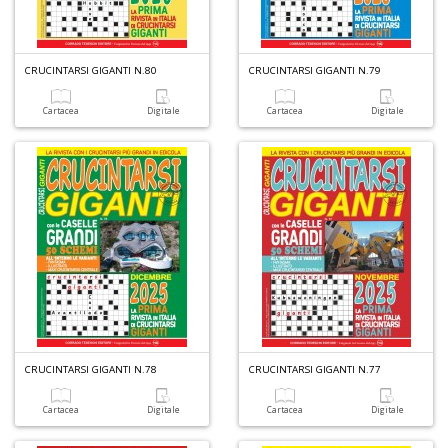
n
+
D
CRUCINTARSI GIGANTI N.80
CRUCINTARSI GIGANTI N.79
Cartacea
Digitale
Cartacea
Digitale
S
P
R
T
S
n
+
D
CRUCINTARSI GIGANTI N.78
CRUCINTARSI GIGANTI N.77
D
Cartacea
Digitale
Cartacea
Digitale
d
t