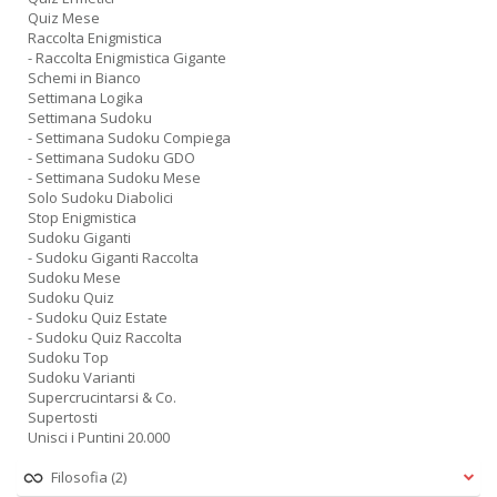
Quiz Mese
Raccolta Enigmistica
- Raccolta Enigmistica Gigante
Schemi in Bianco
Settimana Logika
Settimana Sudoku
- Settimana Sudoku Compiega
- Settimana Sudoku GDO
- Settimana Sudoku Mese
Solo Sudoku Diabolici
Stop Enigmistica
Sudoku Giganti
- Sudoku Giganti Raccolta
Sudoku Mese
Sudoku Quiz
- Sudoku Quiz Estate
- Sudoku Quiz Raccolta
Sudoku Top
Sudoku Varianti
Supercrucintarsi & Co.
Supertosti
Unisci i Puntini 20.000
Filosofia
(2)