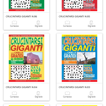
C
I
CRUCINTARSI GIGANTI N.86
CRUCINTARSI GIGANTI N.85
Cartacea
Digitale
Cartacea
Digitale
6
n
c
c
di
in
o
CRUCINTARSI GIGANTI N.84
CRUCINTARSI GIGANTI N.83
Cartacea
Digitale
Cartacea
Digitale