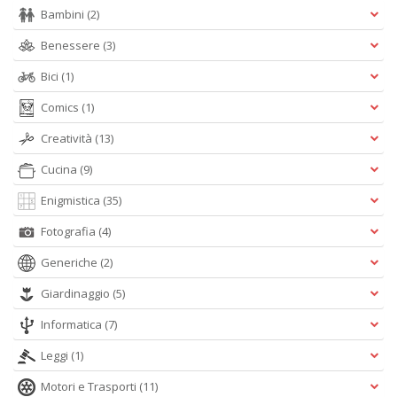
n
Bambini
(2)
+
Benessere
(3)
D
Bici
(1)
Comics
(1)
Creatività
(13)
M
in
Cucina
(9)
s
C
Enigmistica
(35)
T
n
Fotografia
(4)
+
Generiche
(2)
D
Giardinaggio
(5)
Informatica
(7)
Leggi
(1)
Motori e Trasporti
(11)