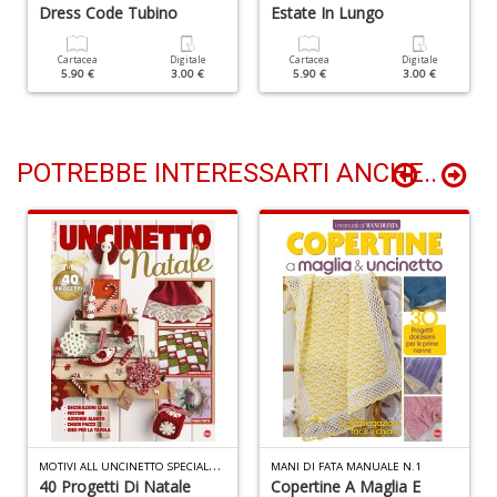
G
Dress Code Tubino
Estate In Lungo
n
+
Cartacea
Digitale
Cartacea
Digitale
D
5.90 €
3.00 €
5.90 €
3.00 €
POTREBBE INTERESSARTI ANCHE..
N
C
M
n
+
D
M
OTIVI ALL UNCINETTO SPECIALE N.10
MANI DI FATA MANUALE N.1
I
40 Progetti Di Natale
Copertine A Maglia E