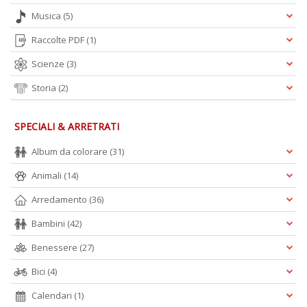
A
Musica
(5)
L
O
Raccolte PDF
(1)
C
Scienze
(3)
n
Storia
(2)
SPECIALI & ARRETRATI
Album da colorare
(31)
Animali
(14)
Arredamento
(36)
Bambini
(42)
Benessere
(27)
Bici
(4)
Calendari
(1)