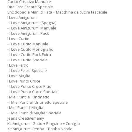
Cucito Creativo Manuale
Dire Fare Creare Speciale
Enciclopedia Mani di Fata + Macchina da cucire tascabile
I Love Amigurumi
- I Love Amigurumi (Spagna)
- I Love Amigurumi Manuale
- I Love Amigurumi Pack
I Love Cucito
- I Love Cucito Manuale
- I Love Cucito Monografici
- I Love Cucito Pack Extra
- I Love Cucito Speciale
I Love Feltro
- I Love Feltro Speciale
I Love Maglia
I Love Punto Croce
- I Love Punto Croce Plus
- I Love Punto Croce Speciale
I Miei Punti all Uncinetto
- I Miei Punti all Uncinetto Speciale
I Miei Punti di Maglia
- I Miei Punti di Maglia Speciale
Jeans Creativemamy
Kit Amigurumi Gatto + Pinguino + Coniglio
Kit Amigurumi Renna + Babbo Natale