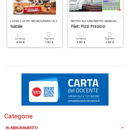
P
C
n
M
OTIVI ALL UNCINETTO MANUALE N.5
+
I LOVE CUCITO MONOGRAFICI N.2
Natale
Filet: Pizzi Preziosi
D
Cartacea
Digitale
Cartacea
Digitale
4.90 €
1.90 €
7.90 €
3.90 €
R
C
Vi
n
+
D
Categorie
A
L
IN ABBONAMENTO
b