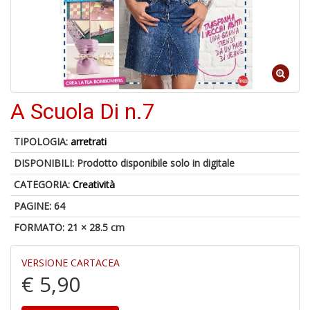
1
f
A Scuola Di n.7
6
n
TIPOLOGIA:
arretrati
in
DISPONIBILI:
Prodotto disponibile solo in digitale
di
CATEGORIA:
Creatività
PAGINE: 64
FORMATO: 21 × 28.5 cm
VERSIONE CARTACEA
€ 5,90
M
P
M