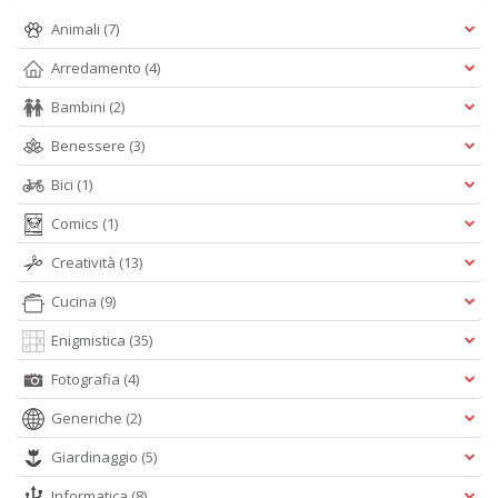
p
Animali
(7)
l
C
Arredamento
(4)
la
S
Bambini
(2)
n
+
Benessere
(3)
D
Bici
(1)
Comics
(1)
Creatività
(13)
Cucina
(9)
Enigmistica
(35)
A
L
Fotografia
(4)
O
C
Generiche
(2)
n
Giardinaggio
(5)
Informatica
(8)