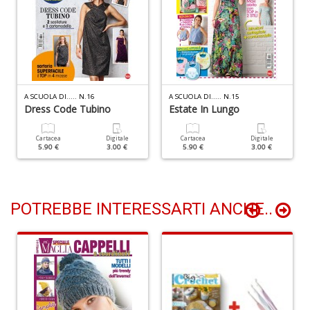
A
I
L
P
A SCUOLA DI..... N.16
A SCUOLA DI..... N.15
C
Dress Code Tubino
Estate In Lungo
S
n
+
Cartacea
Digitale
Cartacea
Digitale
5.90 €
3.00 €
5.90 €
3.00 €
D
POTREBBE INTERESSARTI ANCHE..
5
a
di
P