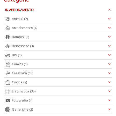
+
D
IN ABBONAMENTO
Animali
(7)
Arredamento
(4)
Bambini
(2)
Benessere
(3)
A
Bici
(1)
L
O
Comics
(1)
C
n
Creatività
(13)
Cucina
(9)
Enigmistica
(35)
Fotografia
(4)
Generiche
(2)