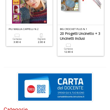
R
P
n
+
D
PIU MAGLIA CAPPELLI N.2
BIG CROCHET PLUS N.1
20 Progetti Uncinetto + 3
Uncinetti Inclusi
Cartacea
Digitale
3.90 €
2.00 €
S
Cartacea
12.90 €
L
n
+
D
I
C
Fa
n
Categorie