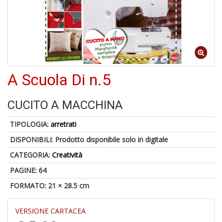
U
a
c
Il
C
A Scuola Di n.5
CUCITO A MACCHINA
6
n
TIPOLOGIA:
arretrati
in
di
DISPONIBILI:
Prodotto disponibile solo in digitale
CATEGORIA:
Creatività
PAGINE: 64
FORMATO: 21 × 28.5 cm
VERSIONE CARTACEA
C