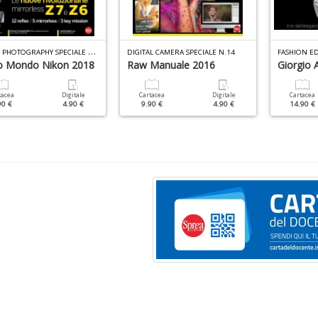
N
IKON PHOTOGRAPHY SPECIALE N.10
DIGITAL CAMERA SPECIALE N.14
FASHION ED
uo Mondo Nikon 2018
Raw Manuale 2016
Giorgio 
tacea
Digitale
Cartacea
Digitale
Cartacea
90 €
4.90 €
9.90 €
4.90 €
14.90 €