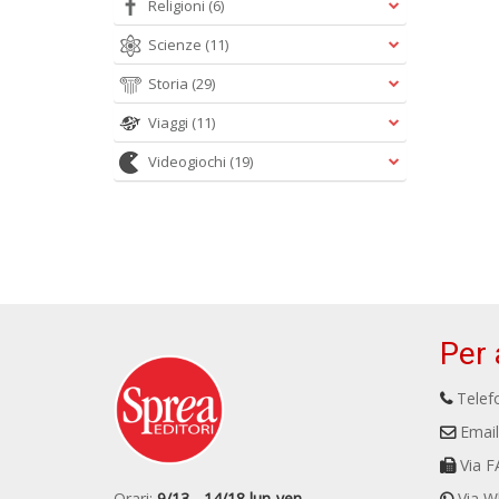
Religioni
(6)
Scienze
(11)
Storia
(29)
Viaggi
(11)
Videogiochi
(19)
Per 
Telefo
Email
Via F
Orari:
9/13 - 14/18 lun-ven
Via W