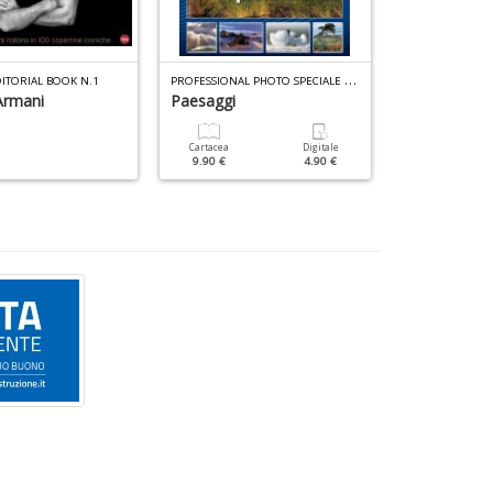
P
ROFESSIONAL PHOTO SPECIALE N.7
ITORIAL BOOK N.1
DIGITAL CAMERA
Armani
Paesaggi
Bianco E Ne
Cartacea
Digitale
Cartacea
9.90 €
4.90 €
9.90 €