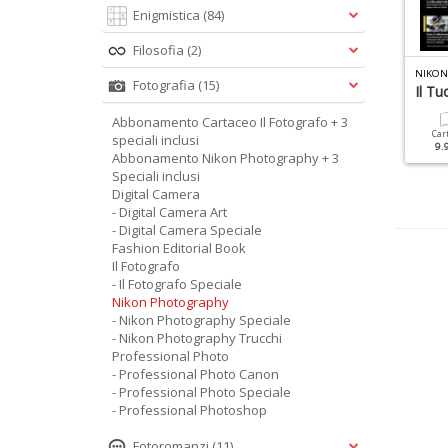
Enigmistica
(84)
Filosofia
(2)
L FOTOGRAFO SPECIALE N.4
IL FOTOGRAFO SPECIALE N.2
Fotografia
(15)
peciale Nudo
Bianco E Nero D'Autore
Il T
Abbonamento Cartaceo Il Fotografo + 3
Cartacea
Digitale
Cartacea
Digitale
Car
speciali inclusi
9.90 €
4.90 €
9.90 €
4.90 €
9.
Abbonamento Nikon Photography + 3
Speciali inclusi
Digital Camera
- Digital Camera Art
- Digital Camera Speciale
Fashion Editorial Book
Il Fotografo
- Il Fotografo Speciale
Nikon Photography
- Nikon Photography Speciale
- Nikon Photography Trucchi
Professional Photo
- Professional Photo Canon
- Professional Photo Speciale
- Professional Photoshop
Fotoromanzi
(11)