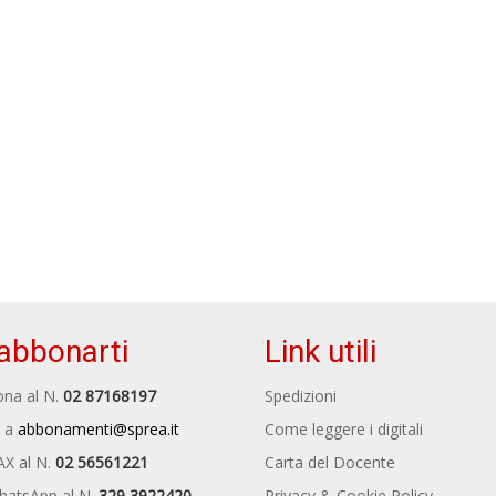
abbonarti
Link utili
na al N.
02 87168197
Spedizioni
 a
abbonamenti@sprea.it
Come leggere i digitali
AX al N.
02 56561221
Carta del Docente
hatsApp al N.
329 3922420
Privacy & Cookie Policy