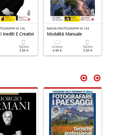
4
R
n
P
in
L
di
(d
TOGRAPHY N.135
NIKON PHOTOGRAPHY N.134
NIKON PHOTOGR
n
Inediti E Creativi
Modalità Manuale
Luce D'inve
+
D
Digitale
Cartacea
Digitale
Cartacea
3.50 €
6.90 €
3.50 €
6.90 €