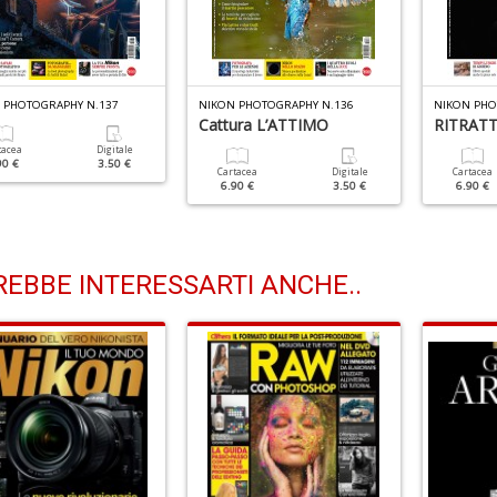
 PHOTOGRAPHY N.137
NIKON PHOTOGRAPHY N.136
NIKON PHO
Cattura L’ATTIMO
RITRATTI 
tacea
Digitale
90 €
3.50 €
Cartacea
Digitale
Cartacea
6.90 €
3.50 €
6.90 €
EBBE INTERESSARTI ANCHE..