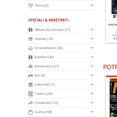
Storia
(2)
SPECIALI & ARRETRATI
IKON PHOTOGRAPHY N.124
NIKON PHOTOGRAPHY N.123
NIKON
 Segreti Della Wanderlust
Shooting Di Primavera
Album da colorare
(31)
hotography
Car
Animali
(14)
6.
Cartacea
Digitale
5.90 €
2.90 €
Cartacea
Digitale
Arredamento
(36)
5.90 €
2.90 €
Bambini
(42)
POTR
Benessere
(27)
Bici
(4)
Calendari
(1)
Comics
(50)
Creatività
(112)
Cucina
(58)