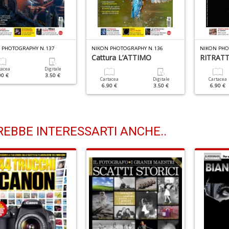
 PHOTOGRAPHY N.137
NIKON PHOTOGRAPHY N.136
NIKON PHO
Cattura L’ATTIMO
RITRATTI 
tacea
Digitale
90 €
3.50 €
Cartacea
Digitale
Cartacea
6.90 €
3.50 €
6.90 €
EBBE INTERESSARTI ANCHE..