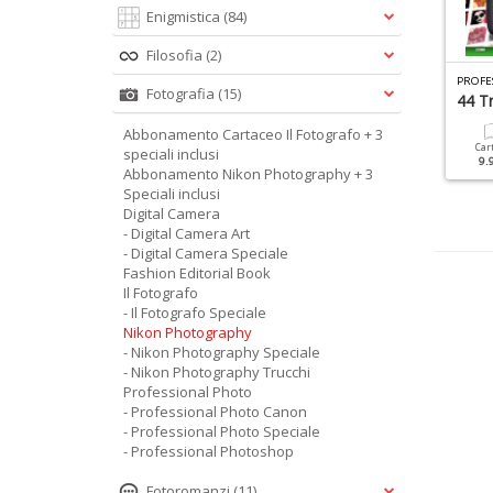
Enigmistica
(84)
Filosofia
(2)
N
IKON PHOTOGRAPHY SPECIALE N.11
L FOTOGRAFO SPECIALE N.4
Fotografia
(15)
peciale Nudo
Lightroom
44 Tr
Abbonamento Cartaceo Il Fotografo + 3
Cartacea
Digitale
Cartacea
Digitale
Car
speciali inclusi
9.90 €
4.90 €
12.90 €
6.90 €
9.
Abbonamento Nikon Photography + 3
Speciali inclusi
Digital Camera
- Digital Camera Art
- Digital Camera Speciale
Fashion Editorial Book
Il Fotografo
- Il Fotografo Speciale
Nikon Photography
- Nikon Photography Speciale
- Nikon Photography Trucchi
Professional Photo
- Professional Photo Canon
- Professional Photo Speciale
- Professional Photoshop
Fotoromanzi
(11)