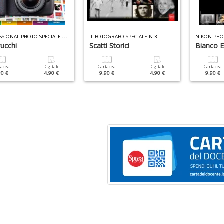
P
ROFESSIONAL PHOTO SPECIALE N.9
IL FOTOGRAFO SPECIALE N.3
NIKON PHOT
ucchi
Scatti Storici
Bianco 
tacea
Digitale
Cartacea
Digitale
Cartacea
90 €
4.90 €
9.90 €
4.90 €
9.90 €