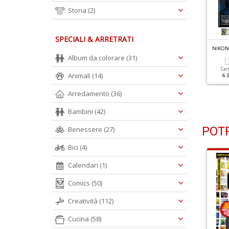
Storia
(2)
SPECIALI & ARRETRATI
IKON PHOTOGRAPHY N.124
NIKON PHOTOGRAPHY N.123
NIKON
 Segreti Della Wanderlust
Shooting Di Primavera
Album da colorare
(31)
hotography
Car
Animali
(14)
6.
Cartacea
Digitale
5.90 €
2.90 €
Cartacea
Digitale
Arredamento
(36)
5.90 €
2.90 €
Bambini
(42)
POTR
Benessere
(27)
Bici
(4)
Calendari
(1)
Comics
(50)
Creatività
(112)
Cucina
(58)