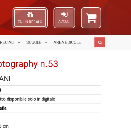
ACCEDI
FAI UN REGALO
PECIALI
SCUOLE
AREA
EDICOLE
otography n.53
ANI
1
H
A
i
K
L
i
Il
p
n
O
C
il
+
C
to disponibile solo in digitale
t
N
D
n
di
afia
V
P
c
I
n
5 cm
+