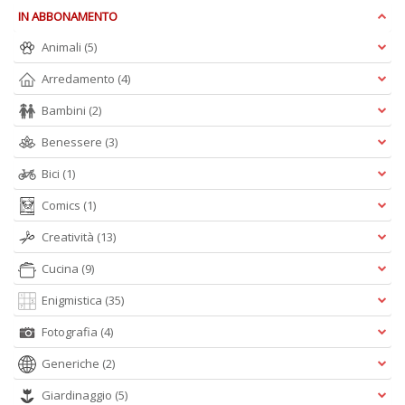
IN ABBONAMENTO
Animali
(5)
c
Arredamento
(4)
C
n
Bambini
(2)
+
D
Benessere
(3)
Bici
(1)
Comics
(1)
Creatività
(13)
Cucina
(9)
A
Enigmistica
(35)
L
O
Fotografia
(4)
C
n
Generiche
(2)
Giardinaggio
(5)