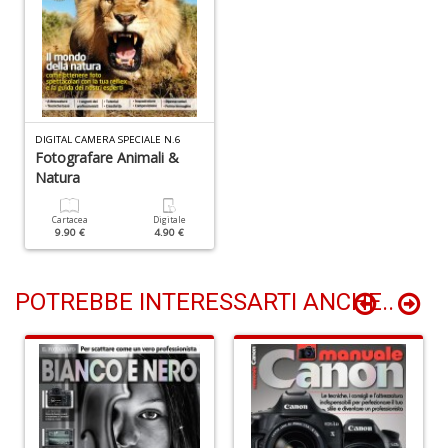
I
ba
C
R
DIGITAL CAMERA SPECIALE N.6
S
Fotografare Animali &
n
Natura
+
D
Cartacea
Digitale
9.90 €
4.90 €
POTREBBE INTERESSARTI ANCHE..
C
il
t
si
w