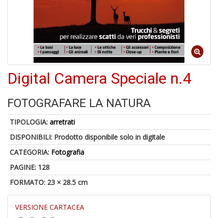
6
n
in
di
Digital Camera Speciale n.4
FOTOGRAFARE LA NATURA
TIPOLOGIA:
arretrati
4
DISPONIBILI:
Prodotto disponibile solo in digitale
n
c
CATEGORIA:
Fotografia
c
di
PAGINE: 128
in
FORMATO: 23 × 28.5 cm
o
VERSIONE CARTACEA