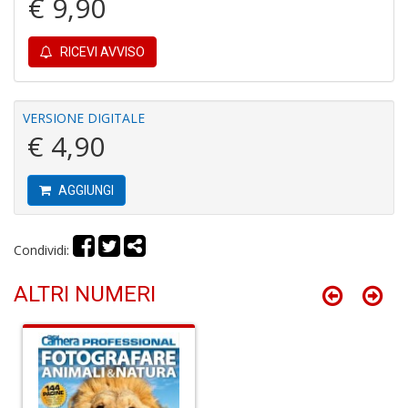
€ 9,90
RICEVI AVVISO
A
C
VERSIONE DIGITALE
2
A
€ 4,90
C
n
+
AGGIUNGI
D
Condividi:
ALTRI NUMERI
A
C
n
+
D