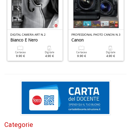
W
M
n
+
D
DIGITAL CAMERA ART N.2
PROFESSIONAL PHOTO CANON N.3
Bianco E Nero
Canon
Cartacea
Digitale
Cartacea
Digitale
9.90 €
4.90 €
9.90 €
4.90 €
I
e
c
I
M
P
al
U
n
+
D
Categorie