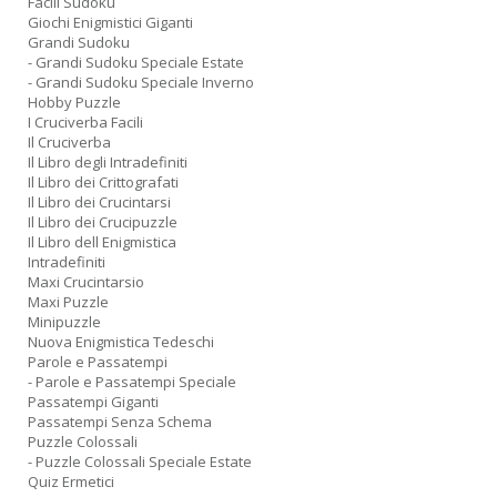
Facili Sudoku
Giochi Enigmistici Giganti
Grandi Sudoku
- Grandi Sudoku Speciale Estate
- Grandi Sudoku Speciale Inverno
Hobby Puzzle
I Cruciverba Facili
Il Cruciverba
Il Libro degli Intradefiniti
Il Libro dei Crittografati
Il Libro dei Crucintarsi
Il Libro dei Crucipuzzle
Il Libro dell Enigmistica
Intradefiniti
Maxi Crucintarsio
Maxi Puzzle
Minipuzzle
Nuova Enigmistica Tedeschi
Parole e Passatempi
- Parole e Passatempi Speciale
Passatempi Giganti
Passatempi Senza Schema
Puzzle Colossali
- Puzzle Colossali Speciale Estate
Quiz Ermetici