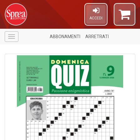
ACCEDI
ABBONAMENTI
ARRETRATI
Menù
6
n
in
di