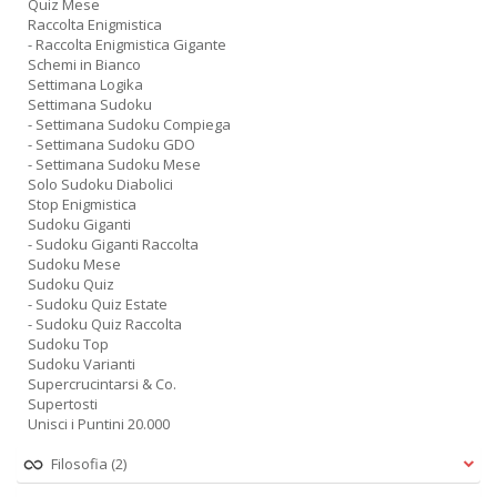
Quiz Mese
Raccolta Enigmistica
- Raccolta Enigmistica Gigante
Schemi in Bianco
Settimana Logika
Settimana Sudoku
- Settimana Sudoku Compiega
- Settimana Sudoku GDO
- Settimana Sudoku Mese
Solo Sudoku Diabolici
Stop Enigmistica
Sudoku Giganti
- Sudoku Giganti Raccolta
Sudoku Mese
Sudoku Quiz
- Sudoku Quiz Estate
- Sudoku Quiz Raccolta
Sudoku Top
Sudoku Varianti
Supercrucintarsi & Co.
Supertosti
Unisci i Puntini 20.000
Filosofia
(2)