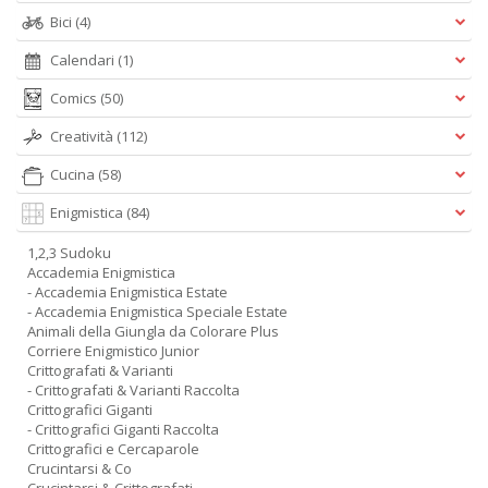
Bici
(4)
Calendari
(1)
Comics
(50)
Creatività
(112)
Cucina
(58)
Enigmistica
(84)
1,2,3 Sudoku
Accademia Enigmistica
- Accademia Enigmistica Estate
- Accademia Enigmistica Speciale Estate
Animali della Giungla da Colorare Plus
Corriere Enigmistico Junior
Crittografati & Varianti
- Crittografati & Varianti Raccolta
Crittografici Giganti
- Crittografici Giganti Raccolta
Crittografici e Cercaparole
Crucintarsi & Co