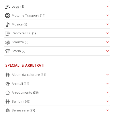
Leggi
(1)
Motori e Trasporti
(11)
A
Musica
(5)
L
O
Raccolte PDF
(1)
C
n
Scienze
(3)
Storia
(2)
SPECIALI & ARRETRATI
Album da colorare
(31)
Animali
(14)
Arredamento
(36)
Bambini
(42)
Benessere
(27)