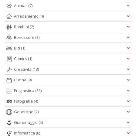
Animali
(7)
B
I
Arredamento
(4)
L
C
Bambini
(2)
n
+
Benessere
(3)
D
Bici
(1)
Comics
(1)
Creatività
(13)
B
B
Cucina
(9)
d
Enigmistica
(35)
e
n
Fotografia
(4)
+
D
Generiche
(2)
Giardinaggio
(5)
Informatica
(8)