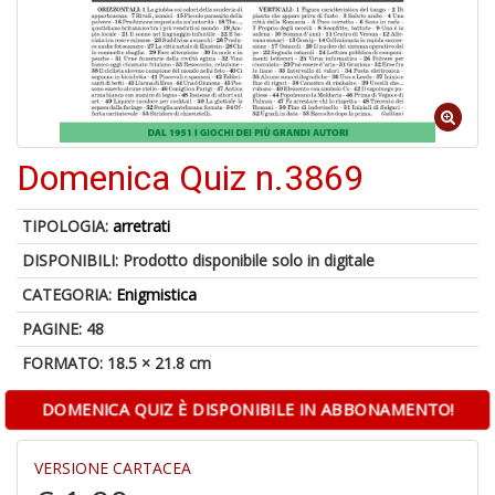
A
di
a
Domenica Quiz n.3869
a
pi
p
TIPOLOGIA:
arretrati
fr
a
DISPONIBILI:
Prodotto disponibile solo in digitale
a
CATEGORIA:
Enigmistica
PAGINE: 48
FORMATO: 18.5 × 21.8 cm
DOMENICA QUIZ È DISPONIBILE IN ABBONAMENTO!
VERSIONE CARTACEA
P