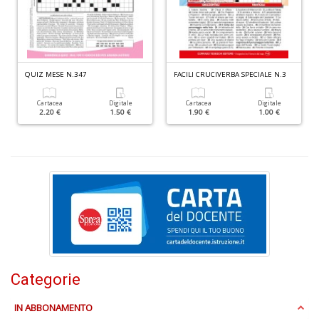
D
QUIZ MESE N.347
FACILI CRUCIVERBA SPECIALE N.3
Cartacea
Digitale
Cartacea
Digitale
2.20 €
1.50 €
1.90 €
1.00 €
T
ci
l
L
M
B
n
+
D
Categorie
IN ABBONAMENTO
S