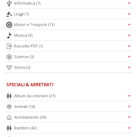
Informatica
(7)
A
L
Leggi
(1)
O
C
Motori e Trasporti
(11)
n
Musica
(5)
Raccolte PDF
(1)
Scienze
(3)
Storia
(2)
SPECIALI & ARRETRATI
Album da colorare
(31)
Animali
(14)
Arredamento
(36)
Bambini
(42)