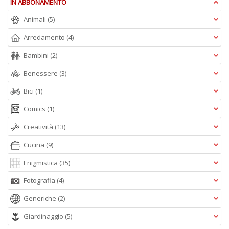
IN ABBONAMENTO
Animali
(5)
Arredamento
(4)
Bambini
(2)
Il
g
Benessere
(3)
s
e
Bici
(1)
s
U
Comics
(1)
U
F
Creatività
(13)
n
+
Cucina
(9)
D
Enigmistica
(35)
Fotografia
(4)
Generiche
(2)
Giardinaggio
(5)