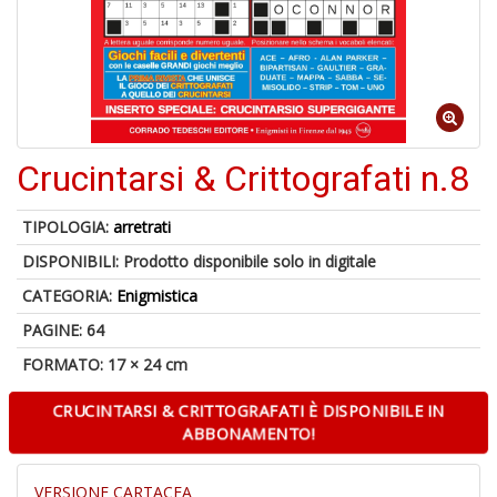
B
+
S
C
Crucintarsi & Crittografati n.8
1
f
TIPOLOGIA:
arretrati
DISPONIBILI:
Prodotto disponibile solo in digitale
CATEGORIA:
Enigmistica
PAGINE: 64
FORMATO: 17 × 24 cm
CRUCINTARSI & CRITTOGRAFATI È DISPONIBILE IN
A
ABBONAMENTO!
di
a
a
VERSIONE CARTACEA