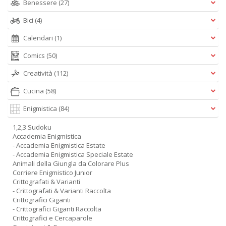
Benessere
(27)
Bici
(4)
Calendari
(1)
Comics
(50)
Creatività
(112)
Cucina
(58)
Enigmistica
(84)
1,2,3 Sudoku
Accademia Enigmistica
- Accademia Enigmistica Estate
- Accademia Enigmistica Speciale Estate
Animali della Giungla da Colorare Plus
Corriere Enigmistico Junior
Crittografati & Varianti
- Crittografati & Varianti Raccolta
Crittografici Giganti
- Crittografici Giganti Raccolta
Crittografici e Cercaparole