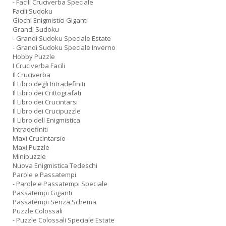
- Facili Cruciverba Speciale
Facili Sudoku
Giochi Enigmistici Giganti
Grandi Sudoku
- Grandi Sudoku Speciale Estate
- Grandi Sudoku Speciale Inverno
Hobby Puzzle
I Cruciverba Facili
Il Cruciverba
Il Libro degli Intradefiniti
Il Libro dei Crittografati
Il Libro dei Crucintarsi
Il Libro dei Crucipuzzle
Il Libro dell Enigmistica
Intradefiniti
Maxi Crucintarsio
Maxi Puzzle
Minipuzzle
Nuova Enigmistica Tedeschi
Parole e Passatempi
- Parole e Passatempi Speciale
Passatempi Giganti
Passatempi Senza Schema
Puzzle Colossali
- Puzzle Colossali Speciale Estate