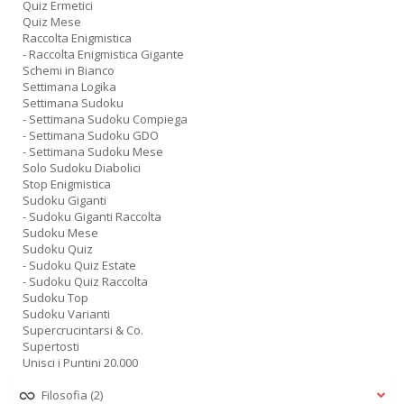
Quiz Ermetici
Quiz Mese
Raccolta Enigmistica
- Raccolta Enigmistica Gigante
Schemi in Bianco
Settimana Logika
Settimana Sudoku
- Settimana Sudoku Compiega
- Settimana Sudoku GDO
- Settimana Sudoku Mese
Solo Sudoku Diabolici
Stop Enigmistica
Sudoku Giganti
- Sudoku Giganti Raccolta
Sudoku Mese
Sudoku Quiz
- Sudoku Quiz Estate
- Sudoku Quiz Raccolta
Sudoku Top
Sudoku Varianti
Supercrucintarsi & Co.
Supertosti
Unisci i Puntini 20.000
Filosofia
(2)