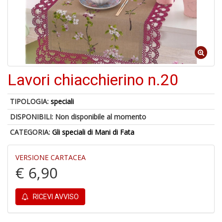
4
n
in
di
Lavori chiacchierino n.20
TIPOLOGIA:
speciali
A
DISPONIBILI:
Non disponibile al momento
a
a
CATEGORIA:
Gli speciali di Mani di Fata
A
VERSIONE CARTACEA
€ 6,90
RICEVI AVVISO
Hi