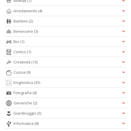
Animali
(7)
la
S
Arredamento
(4)
n
+
Bambini
(2)
D
Benessere
(3)
Bici
(1)
Comics
(1)
Cr
&
Creatività
(13)
V
Cucina
(9)
n
+
Enigmistica
(35)
D
Fotografia
(4)
Generiche
(2)
Giardinaggio
(5)
E
S
Informatica
(8)
S