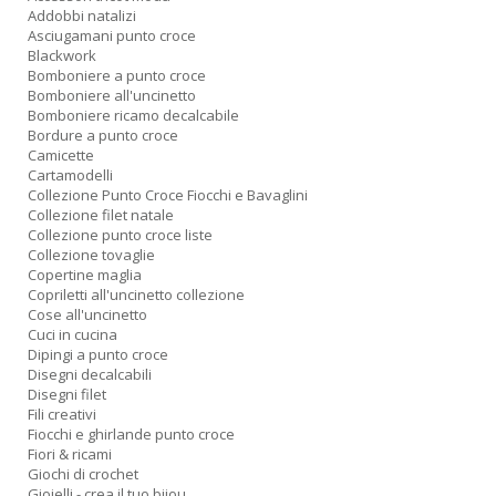
Addobbi natalizi
Asciugamani punto croce
Blackwork
Bomboniere a punto croce
Bomboniere all'uncinetto
Bomboniere ricamo decalcabile
Bordure a punto croce
Camicette
Cartamodelli
Collezione Punto Croce Fiocchi e Bavaglini
Collezione filet natale
Collezione punto croce liste
Collezione tovaglie
Copertine maglia
Copriletti all'uncinetto collezione
Cose all'uncinetto
Cuci in cucina
Dipingi a punto croce
Disegni decalcabili
Disegni filet
Fili creativi
Fiocchi e ghirlande punto croce
Fiori & ricami
Giochi di crochet
Gioielli - crea il tuo bijou