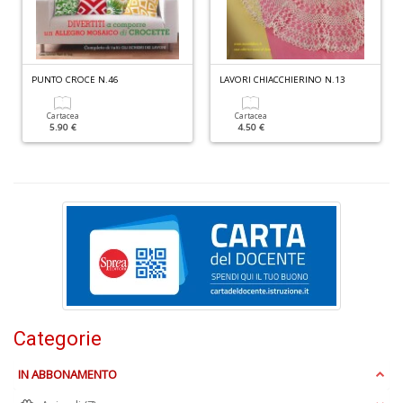
M
C
M
n
PUNTO CROCE N.46
LAVORI CHIACCHIERINO N.13
+
D
Cartacea
Cartacea
5.90 €
4.50 €
U
e
D
c
h
Categorie
c
il
m
IN ABBONAMENTO
C