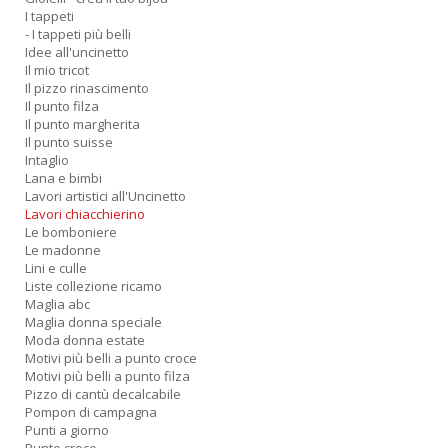
I tappeti
- I tappeti più belli
Idee all'uncinetto
Il mio tricot
Il pizzo rinascimento
Il punto filza
Il punto margherita
Il punto suisse
Intaglio
Lana e bimbi
Lavori artistici all'Uncinetto
Lavori chiacchierino
Le bomboniere
Le madonne
Lini e culle
Liste collezione ricamo
Maglia abc
Maglia donna speciale
Moda donna estate
Motivi più belli a punto croce
Motivi più belli a punto filza
Pizzo di cantù decalcabile
Pompon di campagna
Punti a giorno