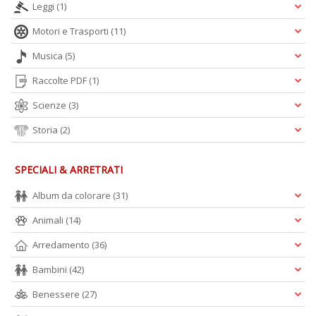
n
Leggi
(1)
+
D
Motori e Trasporti
(11)
Musica
(5)
Raccolte PDF
(1)
Scienze
(3)
Storia
(2)
A
L
SPECIALI & ARRETRATI
O
C
Album da colorare
(31)
n
Animali
(14)
Arredamento
(36)
Bambini
(42)
Benessere
(27)