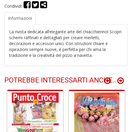
e
Condividi:
M
H
Informazioni
S
n
+
La rivista dedicata all’elegante arte del chiacchierino! Scopri
D
schemi raffinati e dettagliati per creare merletti,
decorazioni e accessori unici. Con istruzioni chiare e
ispirazioni sempre nuove, è perfetta per chi ama la
tradizione e la creatività del pizzo a navetta.
P
9
in
POTREBBE INTERESSARTI ANCHE..
E
P
n
+
D