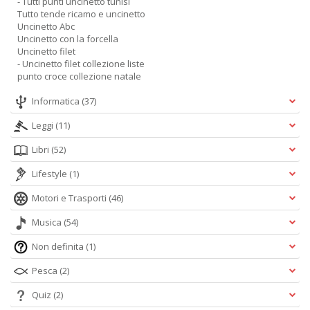
- Tutti punti uncinetto tunisi
Tutto tende ricamo e uncinetto
Uncinetto Abc
Uncinetto con la forcella
Uncinetto filet
- Uncinetto filet collezione liste
punto croce collezione natale
Informatica
(37)
Leggi
(11)
Libri
(52)
Lifestyle
(1)
Motori e Trasporti
(46)
Musica
(54)
Non definita
(1)
Pesca
(2)
Quiz
(2)