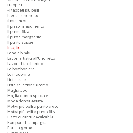
I tappeti
- I tappeti più belli
Idee all'uncinetto
Il mio tricot
Il pizzo rinascimento
Il punto filza
Il punto margherita
Il punto suisse
Intaglio
Lana e bimbi
Lavori artistici all'Uncinetto
Lavori chiacchierino
Le bomboniere
Le madonne
Lini e culle
Liste collezione ricamo
Maglia abc
Maglia donna speciale
Moda donna estate
Motivi più belli a punto croce
Motivi più belli a punto filza
Pizzo di cantù decalcabile
Pompon di campagna
Punti a giorno