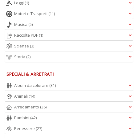
in
Leggi
(1)
a
Motori e Trasporti
(11)
P
V
Musica
(5)
n
+
Raccolte PDF
(1)
D
Scienze
(3)
Storia
(2)
SPECIALI & ARRETRATI
Album da colorare
(31)
A
L
Animali
(14)
O
Arredamento
(36)
C
n
Bambini
(42)
Benessere
(27)