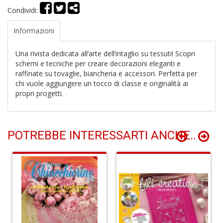
n
Condividi:
+
D
Informazioni
Una rivista dedicata all’arte dell’intaglio su tessuti! Scopri
schemi e tecniche per creare decorazioni eleganti e
raffinate su tovaglie, biancheria e accessori. Perfetta per
M
chi vuole aggiungere un tocco di classe e originalità ai
di
propri progetti.
F
P
C
n
POTREBBE INTERESSARTI ANCHE..
+
D
D
a
i