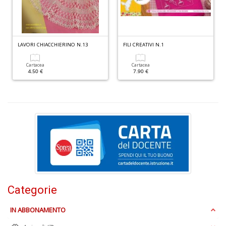
C
D
S
n
LAVORI CHIACCHIERINO N.13
FILI CREATIVI N.1
+
D
Cartacea
Cartacea
4.50 €
7.90 €
P
il
r
d
W
Categorie
V
n
IN ABBONAMENTO
+
D