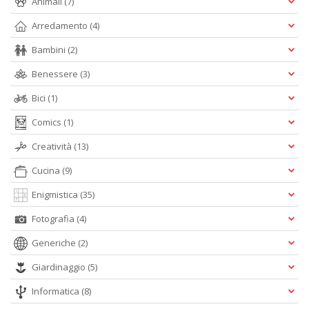
Animali
(7)
Arredamento
(4)
Bambini
(2)
I
Benessere
(3)
s
d
Bici
(1)
p
H
Comics
(1)
K
Creatività
(13)
2
n
Cucina
(9)
+
D
Enigmistica
(35)
Fotografia
(4)
Generiche
(2)
G
Giardinaggio
(5)
e
b
Informatica
(8)
c