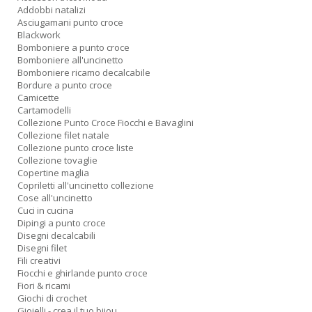
Addobbi natalizi
Asciugamani punto croce
Blackwork
Bomboniere a punto croce
Bomboniere all'uncinetto
Bomboniere ricamo decalcabile
Bordure a punto croce
Camicette
Cartamodelli
Collezione Punto Croce Fiocchi e Bavaglini
Collezione filet natale
Collezione punto croce liste
Collezione tovaglie
Copertine maglia
Copriletti all'uncinetto collezione
Cose all'uncinetto
Cuci in cucina
Dipingi a punto croce
Disegni decalcabili
Disegni filet
Fili creativi
Fiocchi e ghirlande punto croce
Fiori & ricami
Giochi di crochet
Gioielli - crea il tuo bijou