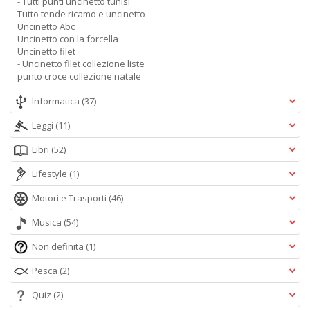
- Tutti punti uncinetto tunisi
Tutto tende ricamo e uncinetto
Uncinetto Abc
Uncinetto con la forcella
Uncinetto filet
- Uncinetto filet collezione liste
punto croce collezione natale
Informatica
(37)
Leggi
(11)
Libri
(52)
Lifestyle
(1)
Motori e Trasporti
(46)
Musica
(54)
Non definita
(1)
Pesca
(2)
Quiz
(2)