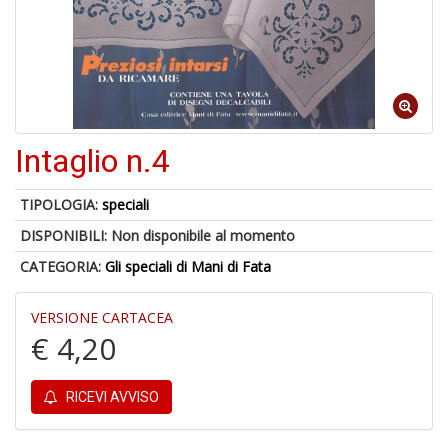
1
n
in
di
Intaglio n.4
6
TIPOLOGIA:
speciali
n
DISPONIBILI:
Non disponibile al momento
in
di
CATEGORIA:
Gli speciali di Mani di Fata
VERSIONE CARTACEA
€ 4,20
RICEVI AVVISO
C
M