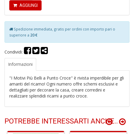
P
AGGIUNGI
P
C
n
+
Spedizione immediata, gratis per ordini con importo pari o
D
superiore a
20 €
Condividi:
Informazioni
Il
M
O
"I Motivi Più Belli a Punto Croce" è rivista imperdibile per gli
P
amanti del ricamo! Ogni numero offre schemi esclusivi e
Il
dettagliati per decorare la casa, creare corredini e
M
realizzare splendidi ricami a punto croce.
O
P
n
+
POTREBBE INTERESSARTI ANCHE..
D