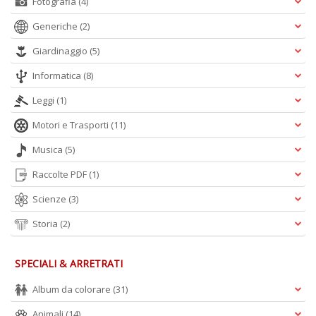
Fotografia
(4)
+
D
Generiche
(2)
Giardinaggio
(5)
Informatica
(8)
Leggi
(1)
Motori e Trasporti
(11)
A
Musica
(5)
L
O
Raccolte PDF
(1)
C
n
Scienze
(3)
Storia
(2)
SPECIALI & ARRETRATI
Album da colorare
(31)
Animali
(14)