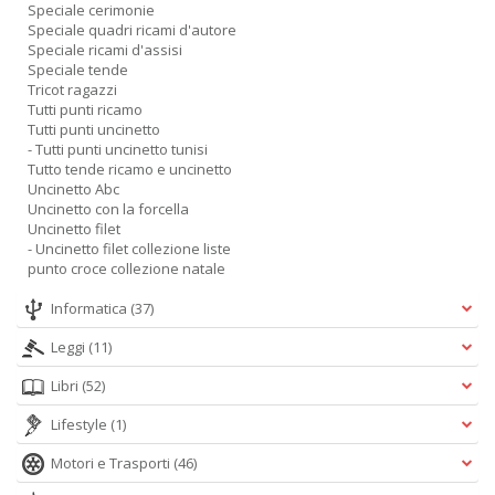
Speciale cerimonie
Speciale quadri ricami d'autore
Speciale ricami d'assisi
Speciale tende
Tricot ragazzi
Tutti punti ricamo
Tutti punti uncinetto
- Tutti punti uncinetto tunisi
Tutto tende ricamo e uncinetto
Uncinetto Abc
Uncinetto con la forcella
Uncinetto filet
- Uncinetto filet collezione liste
punto croce collezione natale
Informatica
(37)
Leggi
(11)
Libri
(52)
Lifestyle
(1)
Motori e Trasporti
(46)