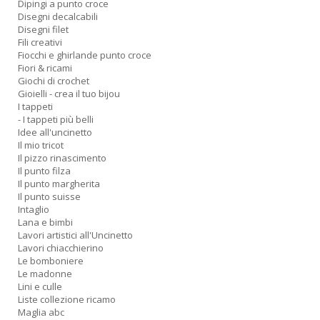
Dipingi a punto croce
Disegni decalcabili
Disegni filet
Fili creativi
Fiocchi e ghirlande punto croce
Fiori & ricami
Giochi di crochet
Gioielli - crea il tuo bijou
I tappeti
- I tappeti più belli
Idee all'uncinetto
Il mio tricot
Il pizzo rinascimento
Il punto filza
Il punto margherita
Il punto suisse
Intaglio
Lana e bimbi
Lavori artistici all'Uncinetto
Lavori chiacchierino
Le bomboniere
Le madonne
Lini e culle
Liste collezione ricamo
Maglia abc