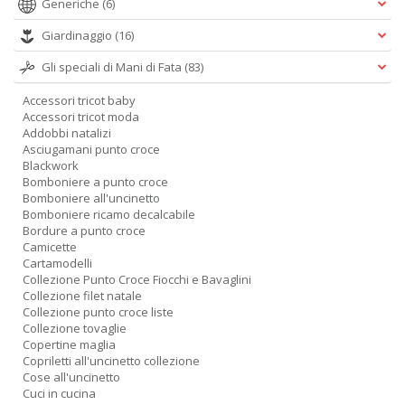
Generiche
(6)
Giardinaggio
(16)
Gli speciali di Mani di Fata
(83)
Accessori tricot baby
Accessori tricot moda
Addobbi natalizi
Asciugamani punto croce
Blackwork
Bomboniere a punto croce
Bomboniere all'uncinetto
Bomboniere ricamo decalcabile
Bordure a punto croce
Camicette
Cartamodelli
Collezione Punto Croce Fiocchi e Bavaglini
Collezione filet natale
Collezione punto croce liste
Collezione tovaglie
Copertine maglia
Copriletti all'uncinetto collezione
Cose all'uncinetto
Cuci in cucina