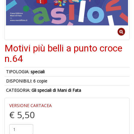
U
a
c
Il
C
Motivi più belli a punto croce
n.64
6
TIPOLOGIA:
speciali
n
in
DISPONIBILI:
6 copie
di
CATEGORIA:
Gli speciali di Mani di Fata
VERSIONE CARTACEA
€ 5,50
C