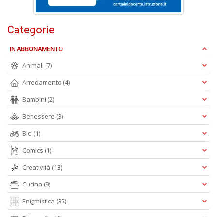
R
P
n
Categorie
+
D
IN ABBONAMENTO
Animali
(7)
Arredamento
(4)
S
Bambini
(2)
L
n
Benessere
(3)
+
D
Bici
(1)
Comics
(1)
Creatività
(13)
Cucina
(9)
I
C
Enigmistica
(35)
Fa
n