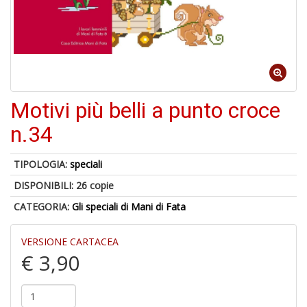
n
in
di
Motivi più belli a punto croce
4
n
n.34
in
di
TIPOLOGIA:
speciali
DISPONIBILI:
26 copie
CATEGORIA:
Gli speciali di Mani di Fata
VERSIONE CARTACEA
C
€ 3,90
fo
e
fe
c