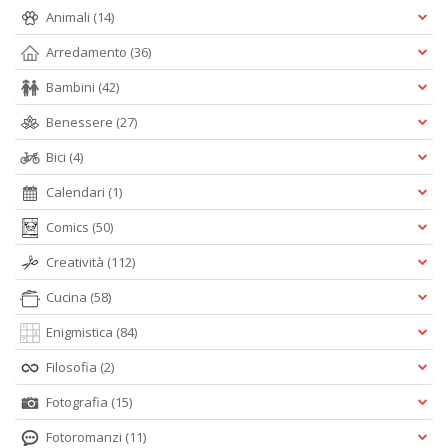
O
Animali
(14)
C
n
Arredamento
(36)
Bambini
(42)
Benessere
(27)
Bici
(4)
Calendari
(1)
Comics
(50)
Creatività
(112)
Cucina
(58)
Enigmistica
(84)
Filosofia
(2)
Fotografia
(15)
Fotoromanzi
(11)