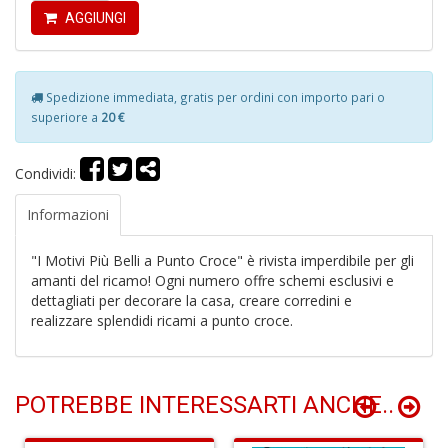
lo
AGGIUNGI
y
V
lo
Y
Spedizione immediata, gratis per ordini con importo pari o
M
superiore a
20 €
n
+
D
Condividi:
Informazioni
M
v
"I Motivi Più Belli a Punto Croce" è rivista imperdibile per gli
2
amanti del ricamo! Ogni numero offre schemi esclusivi e
M
dettagliati per decorare la casa, creare corredini e
di
realizzare splendidi ricami a punto croce.
F
tu
i
p
POTREBBE INTERESSARTI ANCHE..
n
+
D