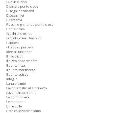
Cuci in cucina
Dipingi a punto croce
Disegni decalcabili
Disegni filet
Fili creativi
Fiocchi e ghirlande punto croce
Fiori & ricami
Giochi di crochet
Gioielli - crea il tuo bijou
I tappeti
- I tappeti più belli
Idee all'uncinetto
Il mio tricot
Il pizzo rinascimento
Il punto filza
Il punto margherita
Il punto suisse
Intaglio
Lana e bimbi
Lavori artistici all'Uncinetto
Lavori chiacchierino
Le bomboniere
Le madonne
Lini e culle
Liste collezione ricamo