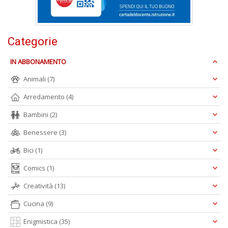
I
L
C
n
Categorie
+
D
IN ABBONAMENTO
Animali
(7)
Arredamento
(4)
E
Bambini
(2)
c
c
Benessere
(3)
n
Bici
(1)
s
P
Comics
(1)
F
n
Creatività
(13)
+
D
Cucina
(9)
Enigmistica
(35)