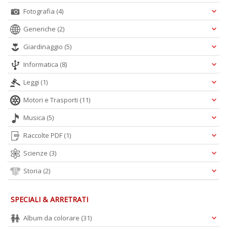
Fotografia
(4)
R
Generiche
(2)
+
Giardinaggio
(5)
ki
2
Informatica
(8)
m
Pr
Leggi
(1)
P
C
Motori e Trasporti
(11)
n
+
Musica
(5)
D
Raccolte PDF
(1)
Scienze
(3)
Storia
(2)
SPECIALI & ARRETRATI
A
Album da colorare
(31)
L