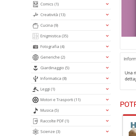
Comics
(1)
Creatività
(13)
Cucina
(9)
Enigmistica
(35)
Fotografia
(4)
Generiche
(2)
Inform
Giardinaggio
(5)
Una ri
Informatica
(8)
dettag
Leggi
(1)
Motori e Trasporti
(11)
POTR
Musica
(5)
Raccolte PDF
(1)
Scienze
(3)