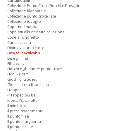
Cartamodelli
Collezione Punto Croce Fiocchi e Bavaglini
Collezione filet natale
Collezione punto croce liste
Collezione tovaglie
Copertine maglia
Copriletti all'uncinetto collezione
Cose all'uncinetto
Cuci in cucina
Dipingi a punto croce
Disegni decalcabili
Disegni filet
Fili creativi
Fiocchi e ghirlande punto croce
Fiori & ricami
Giochi di crochet
Gioielli - crea il tuo bijou
I tappeti
- I tappeti più belli
Idee all'uncinetto
Il mio tricot
Il pizzo rinascimento
Il punto filza
Il punto margherita
Il punto suisse