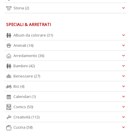
D
Storia
(2)
SPECIALI & ARRETRATI
C
Album da colorare
(31)
ai
Animali
(14)
pi
D
Arredamento
(36)
D
in
Bambini
(42)
D
n
Benessere
(27)
+
D
Bici
(4)
Calendari
(1)
Comics
(50)
Creatività
(112)
Cucina
(58)