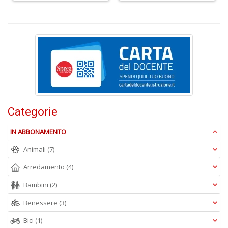
M
S
S
n
+
D
Categorie
T
fa
R
IN ABBONAMENTO
p
Animali
(7)
il
m
Arredamento
(4)
B
d
Bambini
(2)
N
n
Benessere
(3)
+
D
Bici
(1)