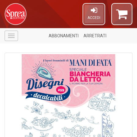
ACCEDI
ABBONAMENTI
ARRETRATI
Menù
6
f
+
di
in
r