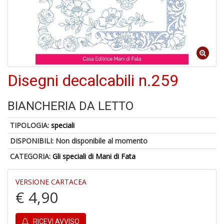
1
n
in
Disegni decalcabili n.259
di
BIANCHERIA DA LETTO
TIPOLOGIA:
speciali
DISPONIBILI:
Non disponibile al momento
U
CATEGORIA:
Gli speciali di Mani di Fata
a
di
a
VERSIONE CARTACEA
a
€ 4,90
C
RICEVI AVVISO