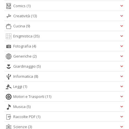
Comics
(1)
Creatività
(13)
Cucina
(9)
Enigmistica
(35)
Fa
S
Fotografia
(4)
n
Generiche
(2)
+
D
Giardinaggio
(5)
Informatica
(8)
Leggi
(1)
M
Motori e Trasporti
(11)
c
L
Musica
(5)
N
M
Raccolte PDF
(1)
n
Scienze
(3)
+