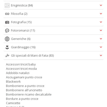
A
Enigmistica
(84)
L
O
Filosofia
(2)
C
n
Fotografia
(15)
Fotoromanzi
(11)
Generiche
(6)
Giardinaggio
(16)
Gli speciali di Mani di Fata
(83)
Accessori tricot baby
Accessori tricot moda
Addobbi natalizi
Asciugamani punto croce
Blackwork
Bomboniere a punto croce
Bomboniere all'uncinetto
Bomboniere ricamo decalcabile
Bordure a punto croce
Camicette