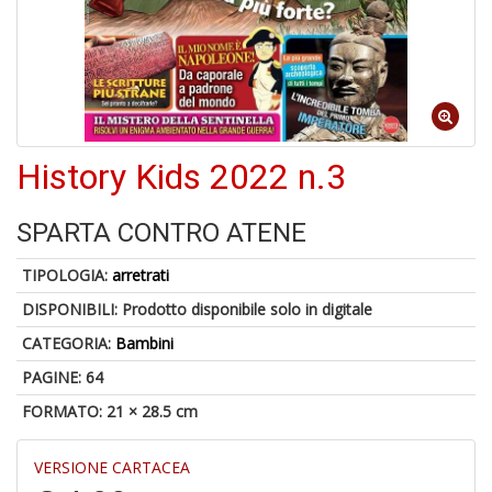
4
n
in
History Kids 2022 n.3
di
SPARTA CONTRO ATENE
TIPOLOGIA:
arretrati
DISPONIBILI:
Prodotto disponibile solo in digitale
U
CATEGORIA:
Bambini
a
c
PAGINE: 64
D
M
FORMATO: 21 × 28.5 cm
VERSIONE CARTACEA