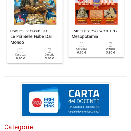
C
U
A
HISTORY KIDS CLASSICI N.1
HISTORY KIDS 2022 SPECIALE N.2
C
Le Più Belle Fiabe Dal
Mesopotamia
n
Mondo
+
D
Cartacea
Digitale
6.90 €
3.50 €
Cartacea
Digitale
6.90 €
3.50 €
O
i
li
P
P
n
+
D
Categorie