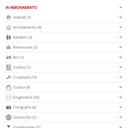
IN ABBONAMENTO
Animali
(7)
S
S
Arredamento
(4)
n
+
Bambini
(2)
D
Benessere
(3)
Bici
(1)
Comics
(1)
Creatività
(13)
Cucina
(9)
A
L
Enigmistica
(35)
O
C
Fotografia
(4)
n
Generiche
(2)
Giardinaggio
(5)