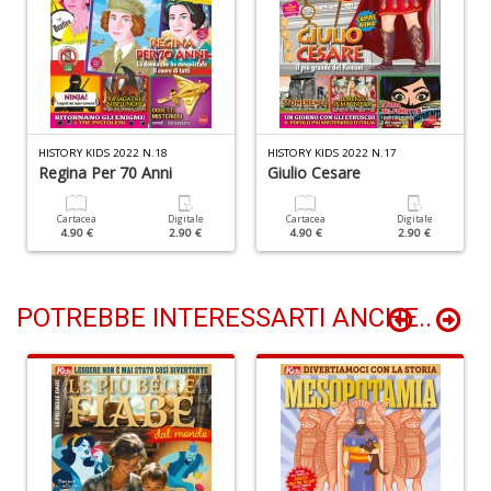
S
n
+
D
HISTORY KIDS 2022 N.18
HISTORY KIDS 2022 N.17
Regina Per 70 Anni
Giulio Cesare
N
Cartacea
Digitale
Cartacea
Digitale
fi
4.90 €
2.90 €
4.90 €
2.90 €
M
di
F
N
POTREBBE INTERESSARTI ANCHE..
n
+
D