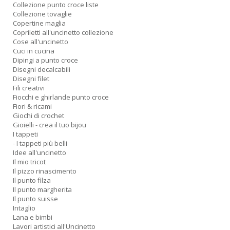
Collezione punto croce liste
Collezione tovaglie
Copertine maglia
Copriletti all'uncinetto collezione
Cose all'uncinetto
Cuci in cucina
Dipingi a punto croce
Disegni decalcabili
Disegni filet
Fili creativi
Fiocchi e ghirlande punto croce
Fiori & ricami
Giochi di crochet
Gioielli - crea il tuo bijou
I tappeti
- I tappeti più belli
Idee all'uncinetto
Il mio tricot
Il pizzo rinascimento
Il punto filza
Il punto margherita
Il punto suisse
Intaglio
Lana e bimbi
Lavori artistici all'Uncinetto