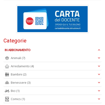
S
S
n
+
D
Categorie
L
IN ABBONAMENTO
m
è
Animali
(7)
fa
Arredamento
(4)
G
St
Bambini
(2)
M
S
Benessere
(3)
n
+
Bici
(1)
D
Comics
(1)