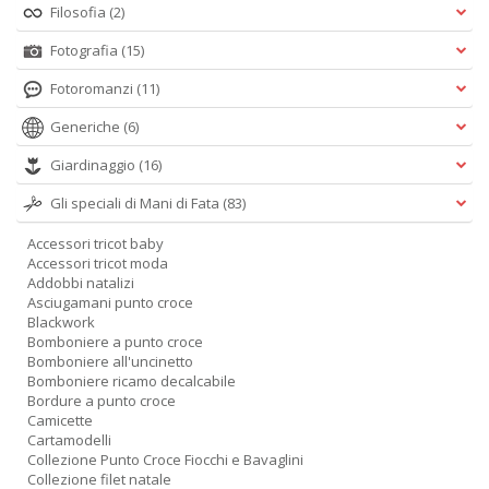
Filosofia
(2)
A
L
Fotografia
(15)
O
C
Fotoromanzi
(11)
n
Generiche
(6)
Giardinaggio
(16)
Gli speciali di Mani di Fata
(83)
Accessori tricot baby
Accessori tricot moda
Addobbi natalizi
Asciugamani punto croce
Blackwork
Bomboniere a punto croce
Bomboniere all'uncinetto
Bomboniere ricamo decalcabile
Bordure a punto croce
Camicette
Cartamodelli
Collezione Punto Croce Fiocchi e Bavaglini
Collezione filet natale