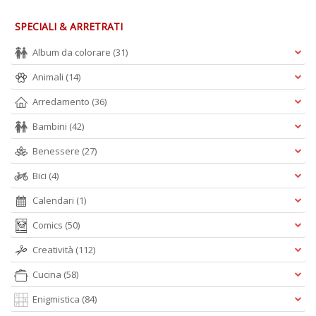
n
+
SPECIALI & ARRETRATI
D
Album da colorare
(31)
Animali
(14)
Arredamento
(36)
S
T
Bambini
(42)
B
Benessere
(27)
T
G
Bici
(4)
n
+
Calendari
(1)
D
Comics
(50)
Creatività
(112)
Cucina
(58)
Enigmistica
(84)