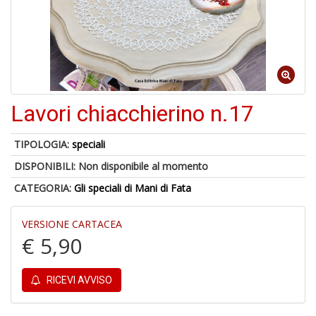
In
C
6
f
Lavori chiacchierino n.17
TIPOLOGIA:
speciali
DISPONIBILI:
Non disponibile al momento
6
CATEGORIA:
Gli speciali di Mani di Fata
n
in
di
VERSIONE CARTACEA
€ 5,90
RICEVI AVVISO