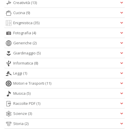
Creatività
(13)
Cucina
(9)
Enigmistica
(35)
V
Fotografia
(4)
s
Generiche
(2)
c
Tu
Giardinaggio
(5)
p
C
Informatica
(8)
S
T
Leggi
(1)
n
+
Motori e Trasporti
(11)
D
Musica
(5)
Raccolte PDF
(1)
Scienze
(3)
c
Storia
(2)
C