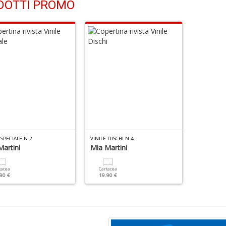
DOTTI PROMO
 SPECIALE N.2
VINILE DISCHI N.4
artini
Mia Martini
tacea
Cartacea
90 €
19.90 €