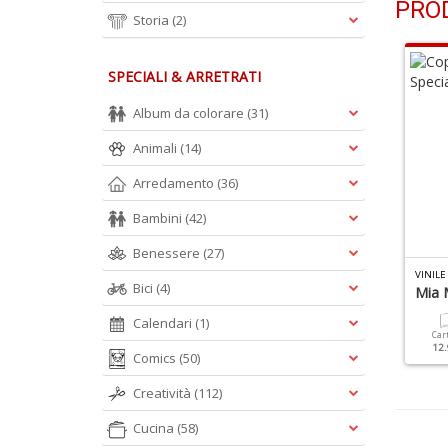
PRO
Storia
(2)
SPECIALI & ARRETRATI
Album da colorare
(31)
Animali
(14)
Arredamento
(36)
Bambini
(42)
Benessere
(27)
VINILE
Bici
(4)
Mia M
Calendari
(1)
Car
12.
Comics
(50)
Creatività
(112)
Cucina
(58)