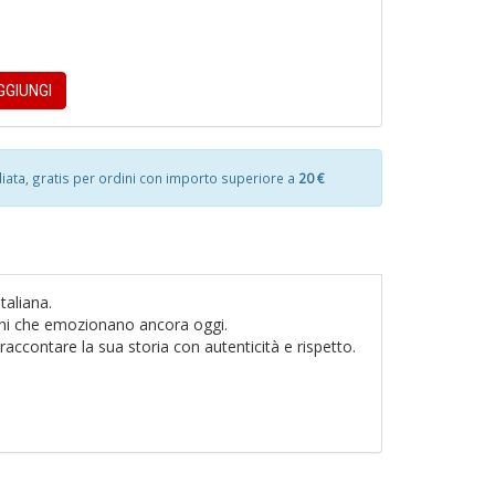
p
D
fr
a
D
a
GIUNGI
Q
n
+
Fr
D
fi
ata, gratis per ordini con importo superiore a
20 €
s
R
p
il
m
S
A
B
S
a
taliana.
d
M
a
brani che emozionano ancora oggi.
N
n
A
 raccontare la sua storia con autenticità e rispetto.
n
+
in
+
D
D
D