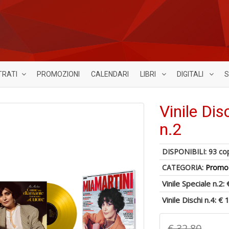
TRATI
PROMOZIONI
CALENDARI
LIBRI
DIGITALI
S
Vinile Dis
n.2
DISPONIBILI:
93 co
CATEGORIA:
Promoz
Vinile Speciale n.2:
Vinile Dischi n.4:
€ 
€ 32,80