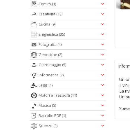
Comics
(1)
Creatività
(13)
Cucina
(9)
Enigmistica
(35)
Fotografia
(4)
Generiche
(2)
Giardinaggio
(5)
Inform
Informatica
(7)
Un om
Leggi
(1)
Il vi
La riv
Motori e Trasporti
(11)
Un bu
Musica
(5)
Spese
Raccolte PDF
(1)
Scienze
(3)