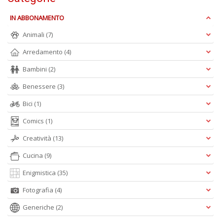
IN ABBONAMENTO
Cr
Animali
(7)
&
V
Arredamento
(4)
n
+
Bambini
(2)
D
Benessere
(3)
Bici
(1)
Comics
(1)
Creatività
(13)
Cucina
(9)
A
L
Enigmistica
(35)
O
C
Fotografia
(4)
n
Generiche
(2)