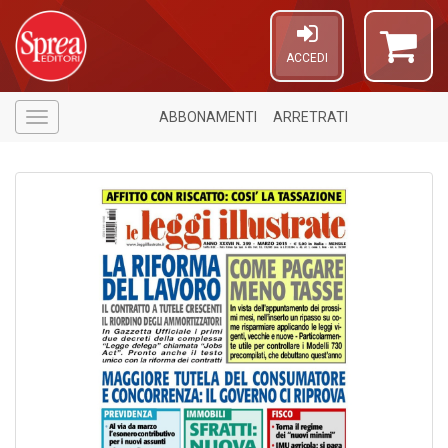
ACCEDI
ABBONAMENTI
ARRETRATI
Menù
1
n
in
di