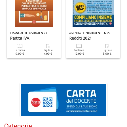
in
s
P
C
n
+
D
I MANUALI ILLUSTRATI N.24
AGENDA CONTRIBUENTE N.29
Partita IVA
Redditi 2021
Cartacea
Digitale
Cartacea
Digitale
9.90 €
4.90 €
12.90 €
5.90 €
T
le
n
d
2
G
S
n
+
D
Categorie