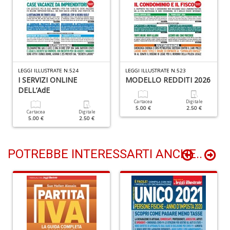
Il
M
O
P
2
LEGGI ILLUSTRATE N.524
LEGGI ILLUSTRATE N.523
I SERVIZI ONLINE
MODELLO REDDITI 2026
Il
M
DELL’AdE
O
Cartacea
Digitale
P
5.00 €
2.50 €
Cartacea
Digitale
n
5.00 €
2.50 €
+
D
POTREBBE INTERESSARTI ANCHE..
V