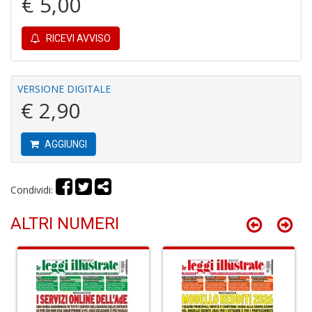
€ 5,00
C
RICEVI AVVISO
R
C
S
n
VERSIONE DIGITALE
+
€ 2,90
D
AGGIUNGI
G
Condividi:
ri
P
ALTRI NUMERI
V
S
n
+
D