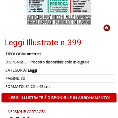
1
n
in
di
Leggi Illustrate n.399
TIPOLOGIA:
arretrati
DISPONIBILI:
Prodotto disponibile solo in digitale
A
di
CATEGORIA:
Leggi
a
a
PAGINE: 32
L
FORMATO: 31.25 × 42 cm
P
LEGGI ILLUSTRATE È DISPONIBILE IN ABBONAMENTO!
VERSIONE CARTACEA