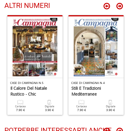
ALTRI NUMERI
T
le
s
d
m
S
W
F
D
e
R
n
+
D
CASE DI CAMPAGNA N.5
CASE DI CAMPAGNA N.4
Il Calore Del Natale
Stili E Tradizioni
Rustico - Chic
Mediterranee
Cartacea
Digitale
Cartacea
Digitale
7.90 €
3.90 €
7.90 €
3.90 €
POTREBBE INTERESSARTI ANCHE..
Cr