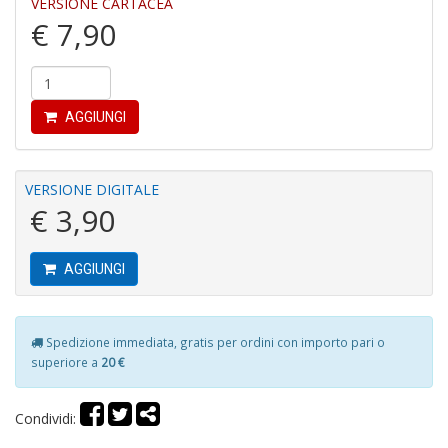
VERSIONE CARTACEA
n
€ 7,90
+
D
AGGIUNGI
D
di
VERSIONE DIGITALE
c
€ 3,90
R
p
fr
AGGIUNGI
a
a
S
n
Spedizione immediata, gratis per ordini con importo pari o
+
superiore a
20 €
D
Condividi: