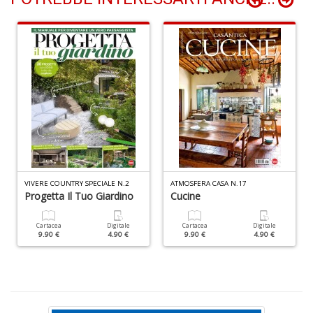
&
V
R
n
+
D
c
C
n
VIVERE COUNTRY SPECIALE N.2
ATMOSFERA CASA N.17
+
Progetta Il Tuo Giardino
Cucine
D
Cartacea
Digitale
Cartacea
Digitale
9.90 €
4.90 €
9.90 €
4.90 €
Fa
C
G