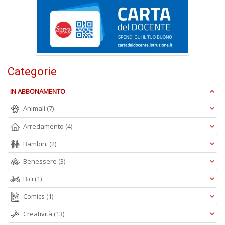
n
+
D
Categorie
IN ABBONAMENTO
Animali
(7)
A
L
Arredamento
(4)
O
C
Bambini
(2)
n
Benessere
(3)
Bici
(1)
Comics
(1)
Creatività
(13)