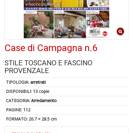
4
n
in
di
Case di Campagna n.6
1
f
STILE TOSCANO E FASCINO
PROVENZALE
TIPOLOGIA:
arretrati
DISPONIBILI:
13 copie
CATEGORIA:
Arredamento
E
d
PAGINE: 112
R
C
FORMATO: 20.7 × 28.5 cm
R
S