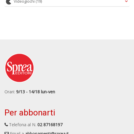
Videogiochi
(19)
Orari:
9/13 - 14/18 lun-ven
Per abbonarti
Telefona al N.
02 87168197
Email a
abbonamenti@sprea.it