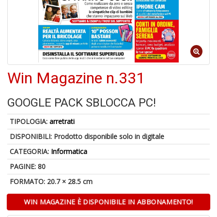
In
C
6
f
Win Magazine n.331
GOOGLE PACK SBLOCCA PC!
TIPOLOGIA:
arretrati
6
n
DISPONIBILI:
Prodotto disponibile solo in digitale
in
CATEGORIA:
Informatica
di
PAGINE: 80
FORMATO: 20.7 × 28.5 cm
WIN MAGAZINE È DISPONIBILE IN ABBONAMENTO!