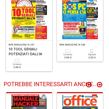
S
S
n
+
D
WIN MAGAZINE N.341
WIN MAGAZINE N.340
10 TOOL GENIALI
L
POTENZIATI DALL’IA
m
Cartacea
Digitale
3.99 €
2.00 €
è
fa
Cartacea
3.99 €
G
St
M
S
POTREBBE INTERESSARTI ANCHE..
n
+
D