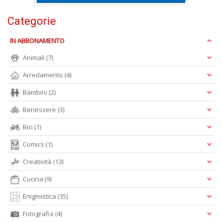
n
+
Categorie
D
IN ABBONAMENTO
Animali
(7)
Arredamento
(4)
S
T
Bambini
(2)
B
T
Benessere
(3)
G
n
Bici
(1)
+
Comics
(1)
D
Creatività
(13)
Cucina
(9)
Enigmistica
(35)
Fotografia
(4)