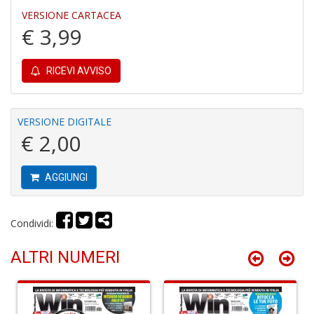
VERSIONE CARTACEA
d
€ 3,99
d'
R
p
RICEVI AVVISO
fr
a
a
S
VERSIONE DIGITALE
n
€ 2,00
+
D
AGGIUNGI
Condividi:
L
v
ALTRI NUMERI
st
d
w
C
la