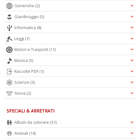
A
Generiche
(2)
L
O
Giardinaggio
(5)
C
n
Informatica
(8)
Leggi
(1)
Motori e Trasporti
(11)
Musica
(5)
Raccolte PDF
(1)
Scienze
(3)
Storia
(2)
SPECIALI & ARRETRATI
Album da colorare
(31)
Animali
(14)