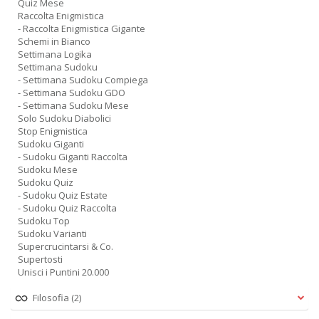
Quiz Mese
Raccolta Enigmistica
- Raccolta Enigmistica Gigante
Schemi in Bianco
Settimana Logika
Settimana Sudoku
- Settimana Sudoku Compiega
- Settimana Sudoku GDO
- Settimana Sudoku Mese
Solo Sudoku Diabolici
Stop Enigmistica
Sudoku Giganti
- Sudoku Giganti Raccolta
Sudoku Mese
Sudoku Quiz
- Sudoku Quiz Estate
- Sudoku Quiz Raccolta
Sudoku Top
Sudoku Varianti
Supercrucintarsi & Co.
Supertosti
Unisci i Puntini 20.000
Filosofia
(2)