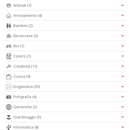
D
Animali
(7)
Arredamento
(4)
Bambini
(2)
Benessere
(3)
Bici
(1)
A
Comics
(1)
L
O
Creatività
(13)
C
n
Cucina
(9)
Enigmistica
(35)
Fotografia
(4)
Generiche
(2)
Giardinaggio
(5)
Informatica
(8)