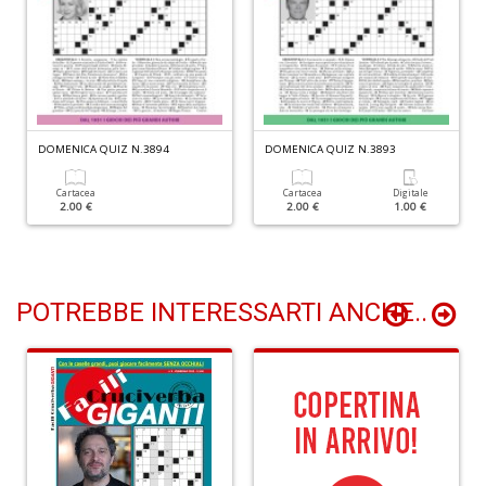
C
c
R
DOMENICA QUIZ N.3894
DOMENICA QUIZ N.3893
C
C
n
Cartacea
Cartacea
Digitale
2.00 €
2.00 €
1.00 €
+
D
POTREBBE INTERESSARTI ANCHE..
I
S
O
D