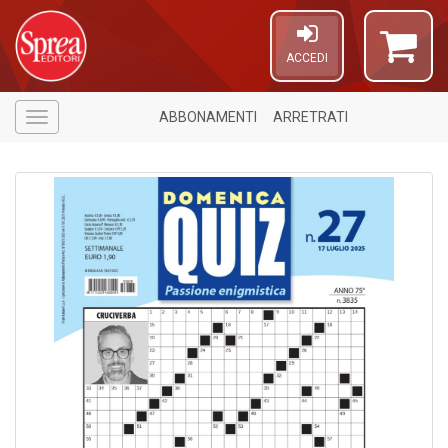
ACCEDI
ABBONAMENTI
ARRETRATI
Menù
6
n
in
di