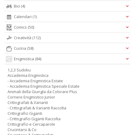
Bici
(4)
Calendari
(1)
Comics
(50)
Creatività
(112)
Cucina
(58)
Enigmistica
(84)
1,2,3 Sudoku
Accademia Enigmistica
- Accademia Enigmistica Estate
- Accademia Enigmistica Speciale Estate
Animali della Giungla da Colorare Plus
Corriere Enigmistico Junior
Crittografati & Varianti
- Crittografati & Varianti Raccolta
Crittografici Giganti
- Crittografici Giganti Raccolta
Crittografici e Cercaparole
Crucintarsi & Co