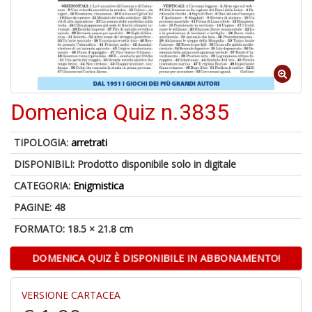
Il
m
c
+
di
Domenica Quiz n.3835
in
o
TIPOLOGIA:
arretrati
DISPONIBILI:
Prodotto disponibile solo in digitale
1
CATEGORIA:
Enigmistica
f
PAGINE: 48
FORMATO: 18.5 × 21.8 cm
DOMENICA QUIZ È DISPONIBILE IN ABBONAMENTO!
VERSIONE CARTACEA
K-