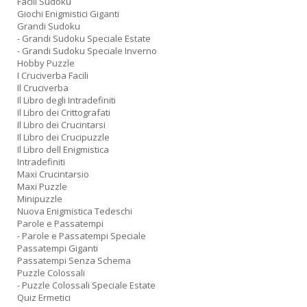
Facili Sudoku
Giochi Enigmistici Giganti
Grandi Sudoku
- Grandi Sudoku Speciale Estate
- Grandi Sudoku Speciale Inverno
Hobby Puzzle
I Cruciverba Facili
Il Cruciverba
Il Libro degli Intradefiniti
Il Libro dei Crittografati
Il Libro dei Crucintarsi
Il Libro dei Crucipuzzle
Il Libro dell Enigmistica
Intradefiniti
Maxi Crucintarsio
Maxi Puzzle
Minipuzzle
Nuova Enigmistica Tedeschi
Parole e Passatempi
- Parole e Passatempi Speciale
Passatempi Giganti
Passatempi Senza Schema
Puzzle Colossali
- Puzzle Colossali Speciale Estate
Quiz Ermetici