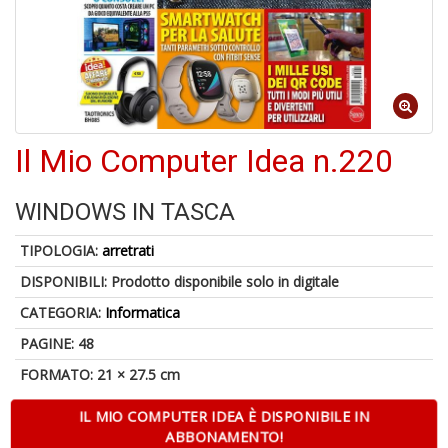
M
C
V
Il Mio Computer Idea n.220
WINDOWS IN TASCA
U
M
TIPOLOGIA:
arretrati
in
C
DISPONIBILI:
Prodotto disponibile solo in digitale
p
u
CATEGORIA:
Informatica
a
PAGINE: 48
-
C
FORMATO: 21 × 27.5 cm
IL MIO COMPUTER IDEA È DISPONIBILE IN
ABBONAMENTO!