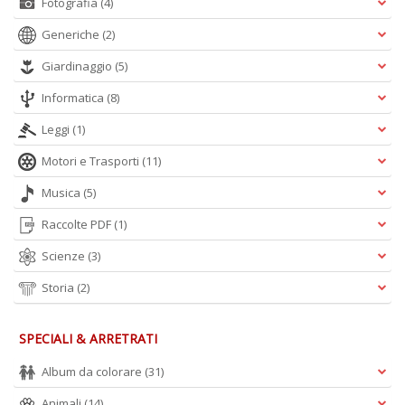
Fotografia
(4)
Generiche
(2)
A
Giardinaggio
(5)
L
O
Informatica
(8)
C
n
Leggi
(1)
Motori e Trasporti
(11)
Musica
(5)
Raccolte PDF
(1)
Scienze
(3)
Storia
(2)
SPECIALI & ARRETRATI
Album da colorare
(31)
Animali
(14)