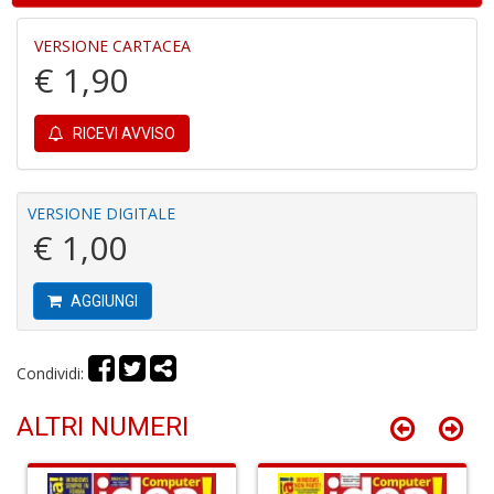
1
f
VERSIONE CARTACEA
€ 1,90
RICEVI AVVISO
Il
VERSIONE DIGITALE
G
€ 1,00
A
C
S
AGGIUNGI
n
+
D
Condividi:
ALTRI NUMERI
A
R