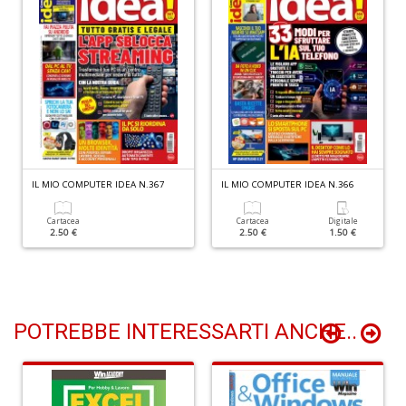
Y
&
R
M
n
+
D
IL MIO COMPUTER IDEA N.367
IL MIO COMPUTER IDEA N.366
M
Cartacea
Cartacea
Digitale
di
2.50 €
2.50 €
1.50 €
F
B
n
+
D
POTREBBE INTERESSARTI ANCHE..