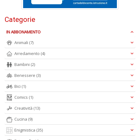
Categorie
W
e
IN ABBONAMENTO
i
s
Animali
(7)
p
s
Arredamento
(4)
i
la
Bambini
(2)
Il
M
Benessere
(3)
C
Bici
(1)
I
n
Comics
(1)
+
D
Creatività
(13)
Cucina
(9)
Enigmistica
(35)