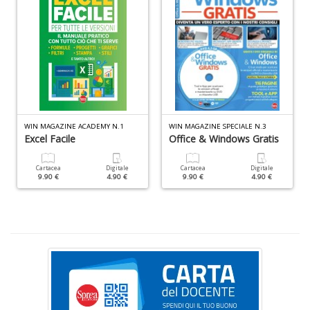
L
Il
n
+
D
WIN MAGAZINE ACADEMY N.1
WIN MAGAZINE SPECIALE N.3
Excel Facile
Office & Windows Gratis
Cartacea
Digitale
Cartacea
Digitale
C
9.90 €
4.90 €
9.90 €
4.90 €
c
la
p
t
A
n
+
D