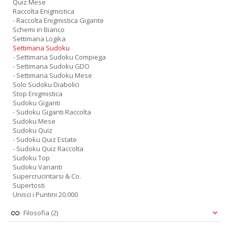
Quiz Mese
Raccolta Enigmistica
- Raccolta Enigmistica Gigante
Schemi in Bianco
Settimana Logika
Settimana Sudoku
- Settimana Sudoku Compiega
- Settimana Sudoku GDO
- Settimana Sudoku Mese
Solo Sudoku Diabolici
Stop Enigmistica
Sudoku Giganti
- Sudoku Giganti Raccolta
Sudoku Mese
Sudoku Quiz
- Sudoku Quiz Estate
- Sudoku Quiz Raccolta
Sudoku Top
Sudoku Varianti
Supercrucintarsi & Co.
Supertosti
Unisci i Puntini 20.000
Filosofia
(2)