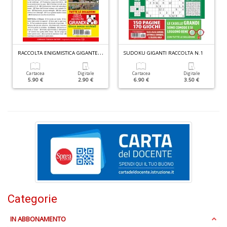
+
D
R
ACCOLTA ENIGMISTICA GIGANTE N.4
SUDOKU GIGANTI RACCOLTA N.1
Cartacea
Digitale
Cartacea
Digitale
5.90 €
2.90 €
6.90 €
3.50 €
S
S
n
+
D
A
P
Categorie
V
n
IN ABBONAMENTO
+