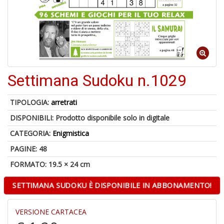
Settimana Sudoku n.1029
1
n
c
TIPOLOGIA:
arretrati
c
DISPONIBILI:
Prodotto disponibile solo in digitale
di
in
CATEGORIA:
Enigmistica
o
PAGINE: 48
FORMATO: 19.5 × 24 cm
SETTIMANA SUDOKU È DISPONIBILE IN ABBONAMENTO!
1
n
VERSIONE CARTACEA
in