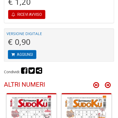
€ 1,20
di
RICEVI AVVISO
VERSIONE DIGITALE
€ 0,90
P
e
fi
AGGIUNGI
p
la
m
Condividi:
c
C
ALTRI NUMERI
C
P
n
+
D