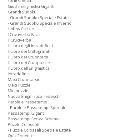
Facili Sudoku
Giochi Enigmistici Giganti
Grandi Sudoku
- Grandi Sudoku Speciale Estate
- Grandi Sudoku Speciale Inverno
Hobby Puzzle
I Cruciverba Facili
Il Cruciverba
Il Libro degli Intradefiniti
Il Libro dei Crittografati
Il Libro dei Crucintarsi
Il Libro dei Crucipuzzle
Il Libro dell Enigmistica
Intradefiniti
Maxi Crucintarsio
Maxi Puzzle
Minipuzzle
Nuova Enigmistica Tedeschi
Parole e Passatempi
- Parole e Passatempi Speciale
Passatempi Giganti
Passatempi Senza Schema
Puzzle Colossali
- Puzzle Colossali Speciale Estate
Quiz Ermetici