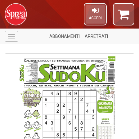
ACCEDI
ABBONAMENTI
ARRETRATI
Menù
4
f
+
S
in
o