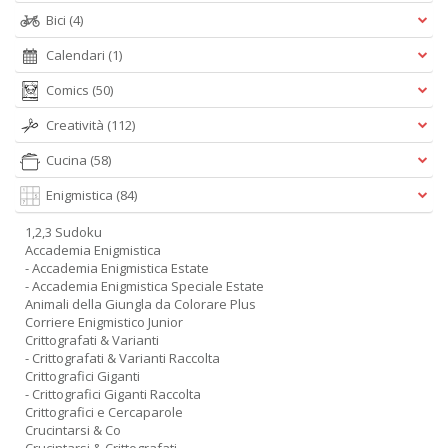
Bici
(4)
Calendari
(1)
Comics
(50)
Creatività
(112)
Cucina
(58)
Enigmistica
(84)
1,2,3 Sudoku
Accademia Enigmistica
- Accademia Enigmistica Estate
- Accademia Enigmistica Speciale Estate
Animali della Giungla da Colorare Plus
Corriere Enigmistico Junior
Crittografati & Varianti
- Crittografati & Varianti Raccolta
Crittografici Giganti
- Crittografici Giganti Raccolta
Crittografici e Cercaparole
Crucintarsi & Co