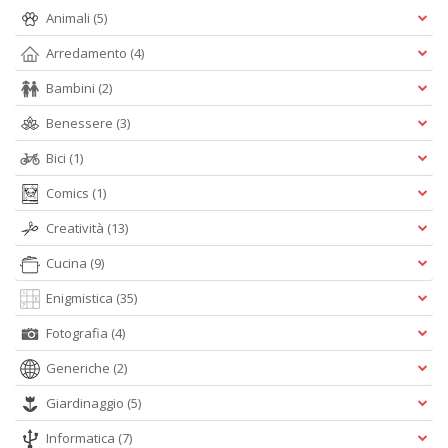
D
Animali
(5)
Arredamento
(4)
Bambini
(2)
Benessere
(3)
Q
P
Bici
(1)
n
+
Comics
(1)
D
Creatività
(13)
Cucina
(9)
Enigmistica
(35)
Fotografia
(4)
Generiche
(2)
A
L
Giardinaggio
(5)
O
C
Informatica
(7)
n