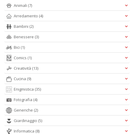
Animali
(7)
Arredamento
(4)
M
Bambini
(2)
P
n
Benessere
(3)
+
D
Bici
(1)
Comics
(1)
Creatività
(13)
Cucina
(9)
Enigmistica
(35)
A
Fotografia
(4)
L
O
Generiche
(2)
C
n
Giardinaggio
(5)
Informatica
(8)