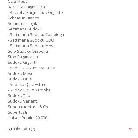
Quiz Mese
Raccolta Enigmistica
- Raccolta Enigmistica Gigante
Schemi in Bianco
Settimana Logika
Settimana Sudoku
- Settimana Sudoku Compiega
- Settimana Sudoku GDO
- Settimana Sudoku Mese
Solo Sudoku Diabolici
Stop Enigmistica
Sudoku Giganti
- Sudoku Giganti Raccolta
Sudoku Mese
Sudoku Quiz
- Sudoku Quiz Estate
- Sudoku Quiz Raccolta
Sudoku Top
Sudoku Varianti
Supercrucintarsi & Co.
Supertosti
Unisci i Puntini 20.000
Filosofia
(2)