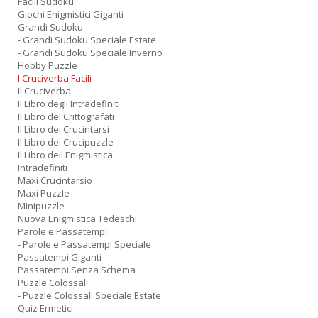
Facili Sudoku
Giochi Enigmistici Giganti
Grandi Sudoku
- Grandi Sudoku Speciale Estate
- Grandi Sudoku Speciale Inverno
Hobby Puzzle
I Cruciverba Facili
Il Cruciverba
Il Libro degli Intradefiniti
Il Libro dei Crittografati
Il Libro dei Crucintarsi
Il Libro dei Crucipuzzle
Il Libro dell Enigmistica
Intradefiniti
Maxi Crucintarsio
Maxi Puzzle
Minipuzzle
Nuova Enigmistica Tedeschi
Parole e Passatempi
- Parole e Passatempi Speciale
Passatempi Giganti
Passatempi Senza Schema
Puzzle Colossali
- Puzzle Colossali Speciale Estate
Quiz Ermetici