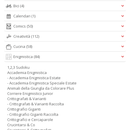
Bici
(4)
Calendari
(1)
Comics
(50)
Creatività
(112)
Cucina
(58)
Enigmistica
(84)
1,2,3 Sudoku
Accademia Enigmistica
- Accademia Enigmistica Estate
- Accademia Enigmistica Speciale Estate
Animali della Giungla da Colorare Plus
Corriere Enigmistico Junior
Crittografati & Varianti
- Crittografati & Varianti Raccolta
Crittografici Giganti
- Crittografici Giganti Raccolta
Crittografici e Cercaparole
Crucintarsi & Co