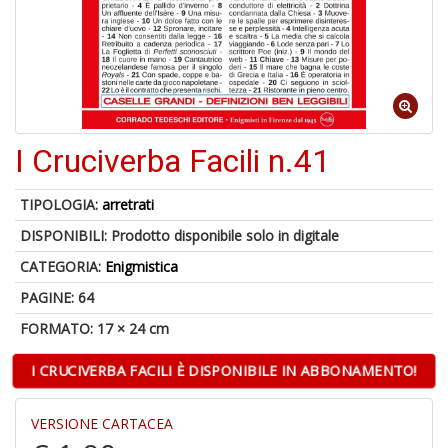
1
f
I Cruciverba Facili n.41
TIPOLOGIA:
arretrati
DISPONIBILI:
Prodotto disponibile solo in digitale
6
f
CATEGORIA:
Enigmistica
+
PAGINE: 64
di
in
FORMATO: 17 × 24 cm
r
I CRUCIVERBA FACILI È DISPONIBILE IN ABBONAMENTO!
VERSIONE CARTACEA