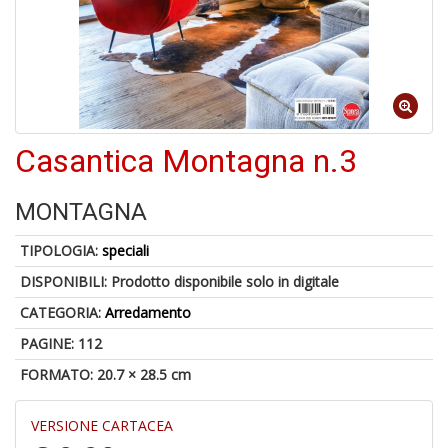
5
n
Casantica Montagna n.3
in
di
MONTAGNA
TIPOLOGIA:
speciali
DISPONIBILI:
Prodotto disponibile solo in digitale
CATEGORIA:
Arredamento
U
a
PAGINE: 112
c
FORMATO: 20.7 × 28.5 cm
S
T
VERSIONE CARTACEA