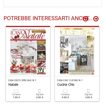
di
G
H
D
POTREBBE INTERESSARTI ANCHE..
n
+
D
Il
m
c
7
a
G
CASA DECO SPECIALE N.1
CASA CHIC CUCINE N.1
F
Natale
Cucine Chic
n
+
D
Cartacea
Digitale
Cartacea
Digitale
7.90 €
3.90 €
9.90 €
4.90 €