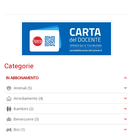
F
V
B
d
e
n
Categorie
+
D
IN ABBONAMENTO
Animali
(5)
Arredamento
(4)
Bambini
(2)
Fa
C
Benessere
(3)
n
+
Bici
(1)
D