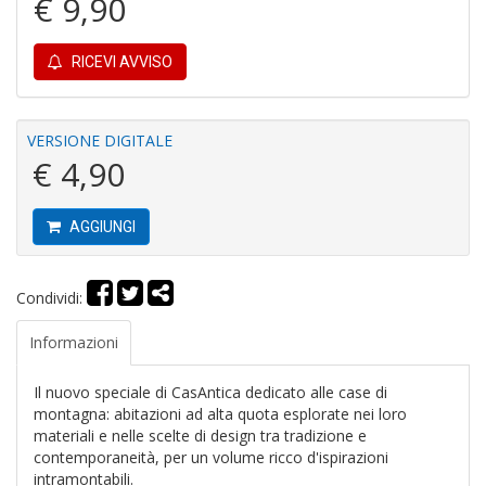
€ 9,90
RICEVI AVVISO
R
le
VERSIONE DIGITALE
t
€ 4,90
f
a
V
AGGIUNGI
C
N
n
Condividi:
+
D
Informazioni
Il nuovo speciale di CasAntica dedicato alle case di
montagna: abitazioni ad alta quota esplorate nei loro
materiali e nelle scelte di design tra tradizione e
L
contemporaneità, per un volume ricco d'ispirazioni
v
st
intramontabili.