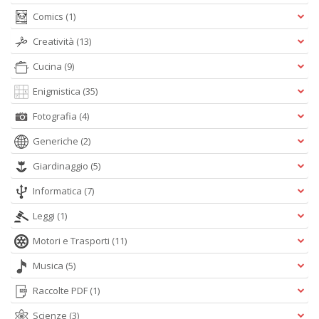
Comics
(1)
Creatività
(13)
Cucina
(9)
L
Il
Enigmistica
(35)
n
Fotografia
(4)
+
D
Generiche
(2)
Giardinaggio
(5)
Informatica
(7)
Leggi
(1)
Motori e Trasporti
(11)
A
L
Musica
(5)
O
C
Raccolte PDF
(1)
n
Scienze
(3)